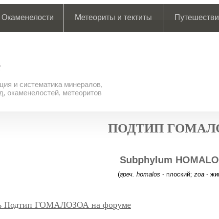
Окаменелости
Метеориты и тектиты
Путешестви
ия и систематика минералов,
д, окаменелостей, метеоритов
ПОДТИП ГОМАЛ
Subphylum HOMAL
(
греч. homalos
- плоский;
zoa
- жи
ь Подтип ГОМАЛОЗОА на форуме