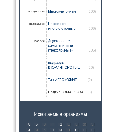
Многоклеточные
(106)
подцарство
Настоящие
надраздел
многоклеточные
(106)
Двусторонне-
раздел
симметричные
(трёхслойные)
(106)
подраздел
ВТОРИЧНОРОТЫЕ
(16)
Тип ИГЛОКОЖИЕ
(0)
Подтип ГОМАЛОЗОА
(0)
Ископаемые организмы
А
Б
В
Г
Д
Е
Ё
Ж
З
И
Й
К
Л
М
Н
О
П
Р