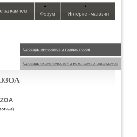
е за камнем
Форум
Интернет-магазин
Словарь минералов и горных пород
Словарь окаменелостей и ископаемых организмов
ОЗОА
OZOA
вотные)