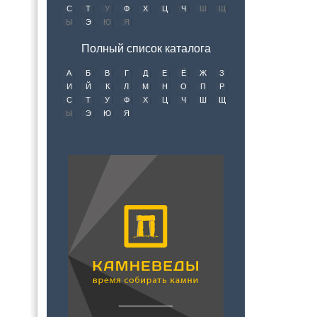
С
Т
У
Ф
Х
Ц
Ч
Ш
Щ
Ы
Э
Ю
Я
Полный список каталога
А
Б
В
Г
Д
Е
Ё
Ж
З
И
Й
К
Л
М
Н
О
П
Р
С
Т
У
Ф
Х
Ц
Ч
Ш
Щ
Ы
Э
Ю
Я