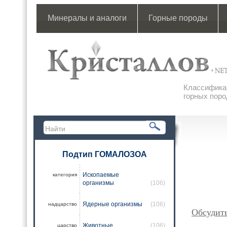
Минералы и аналоги
Горные породы
Классификац
горных поро
Подтип ГОМАЛОЗОА
Ископаемые
категория
организмы
(106)
Ядерные организмы
(106)
надцарство
Обсудит
Животные
(106)
царство