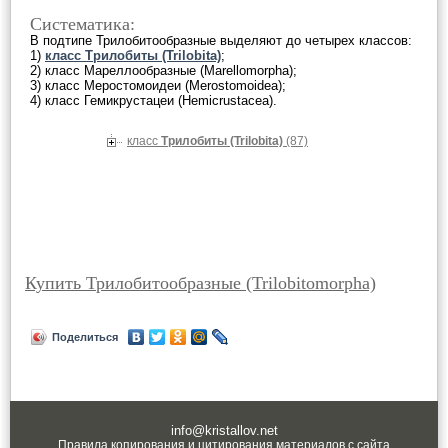
Систематика:
В подтипе Трилобитообразные выделяют до четырех классов:
1)
класс Трилобиты (Trilobita)
;
2) класс Мареллообразные (Marellomorpha);
3) класс Меростомоидеи (Merostomoidea);
4) класс Гемикрустацеи (Hemicrustacea).
класс
Трилобиты (Trilobita)
(87)
Купить Трилобитообразные (Trilobitomorpha)
Поделиться
info@kristallov.net
Правила копирования и цитирования материалов с сайта