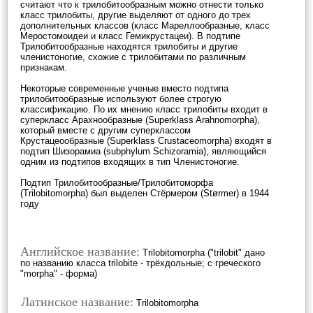
считают что к трилобитообразным можно отнести только
класс трилобиты, другие выделяют от одного до трех
дополнительных классов (класс Мареллообразные, класс
Меростомоидеи и класс Гемикрустацеи). В подтипе
Трилобитообразные находятся трилобиты и другие
членистоногие, схожие с трилобитами по различным
признакам.
Некоторые современные ученые вместо подтипа
трилобитообразные используют более строгую
классификацию. По их мнению класс трилобиты входит в
суперкласс Арахнообразные (Superklass Arahnomorpha),
который вместе с другим суперклассом
Крустацеообразные (Superklass Crustaceomorpha) входят в
подтип Шизорамиа (subphylum Schizoramia), являющийся
одним из подтипов входящих в тип Членистоногие.
Подтип Трилобитообразные/Трилобитоморфа
(Trilobitomorpha) был выделен Стёрмером (Størmer) в 1944
году
Английское название:
Trilobitomorpha ("trilobit" дано
по названию класса trilobite - трёхдольные; с греческого
"morpha" - форма)
Латинское название:
Trilobitomorpha