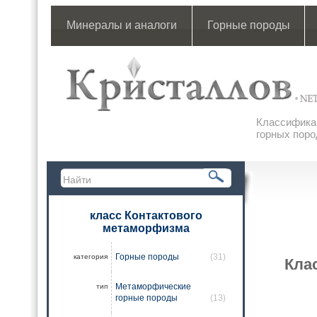
Минералы и аналоги
Горные породы
Классификац
горных поро
класс Контактового
метаморфизма
Горные породы
(31)
категория
Кла
Метаморфические
тип
горные породы
(13)