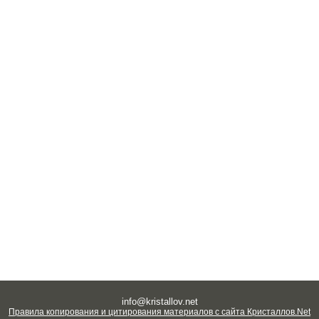
info@kristallov.net
Правила копирования и цитирования материалов с сайта Кристаллов.Net