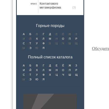
Контактового
класс
метаморфизма
(3)
Горные породы
А
Б
В
Г
Д
Е
Ё
Ж
З
И
Й
К
Л
М
Н
О
П
Р
С
Т
У
Ф
Х
Ц
Ч
Ш
Щ
Обсудит
Ы
Э
Ю
Я
Полный список каталога
А
Б
В
Г
Д
Е
Ё
Ж
З
И
Й
К
Л
М
Н
О
П
Р
С
Т
У
Ф
Х
Ц
Ч
Ш
Щ
Ы
Э
Ю
Я