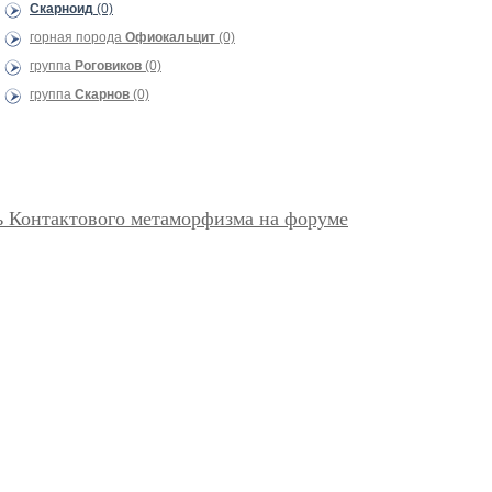
Скарноид
(0)
горная порода
Офиокальцит
(0)
группа
Роговиков
(0)
группа
Скарнов
(0)
ь Контактового метаморфизма на форуме