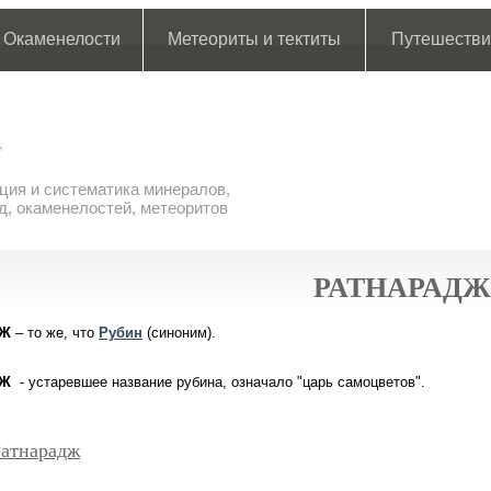
Окаменелости
Метеориты и тектиты
Путешестви
ия и систематика минералов,
д, окаменелостей, метеоритов
РАТНАРАДЖ
ДЖ
– то же, что
Рубин
(синоним).
ДЖ
- устаревшее название рубина, означало "царь самоцветов".
Ратнарадж