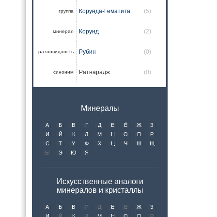
Корунда-Гематита
(5)
группа
Корунд
(2)
минерал
Рубин
(0)
разновидность
Ратнарадж
(0)
синоним
Минералы
А
Б
В
Г
Д
Е
Ё
Ж
З
И
Й
К
Л
М
Н
О
П
Р
С
Т
У
Ф
Х
Ц
Ч
Ш
Щ
Ы
Э
Ю
Я
Искусственные аналоги
минералов и кристаллы
А
Б
В
Г
Д
Е
Ё
Ж
З
И
Й
К
Л
М
Н
О
П
Р