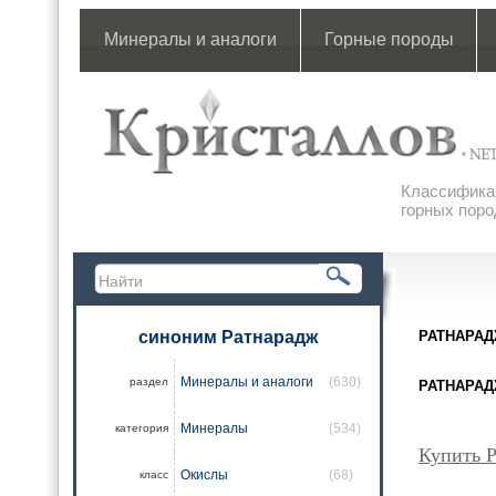
Минералы и аналоги
Горные породы
Классификац
горных поро
синоним Ратнарадж
РАТНАРА
Минералы и аналоги
(630)
раздел
РАТНАРА
Минералы
(534)
категория
Купить 
Окислы
(68)
класс