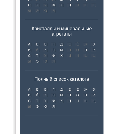
С
Т
У
Ф
Х
Ц
Ч
Ш
Щ
Ы
Э
Ю
Я
Кристаллы и минеральные
агрегаты
А
Б
В
Г
Д
Е
Ё
Ж
З
И
Й
К
Л
М
Н
О
П
Р
С
Т
У
Ф
Х
Ц
Ч
Ш
Щ
Ы
Э
Ю
Я
Полный список каталога
А
Б
В
Г
Д
Е
Ё
Ж
З
И
Й
К
Л
М
Н
О
П
Р
С
Т
У
Ф
Х
Ц
Ч
Ш
Щ
Ы
Э
Ю
Я