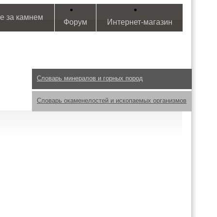
е за камнем
Форум
Интернет-магазин
Словарь минералов и горных пород
Словарь окаменелостей и ископаемых организмов