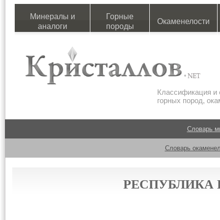
Минералы и
Горные
Окаменелости
аналоги
породы
Классификация и 
горных пород, ок
Словарь м
Словарь окаменел
РЕСПУБЛИКА 