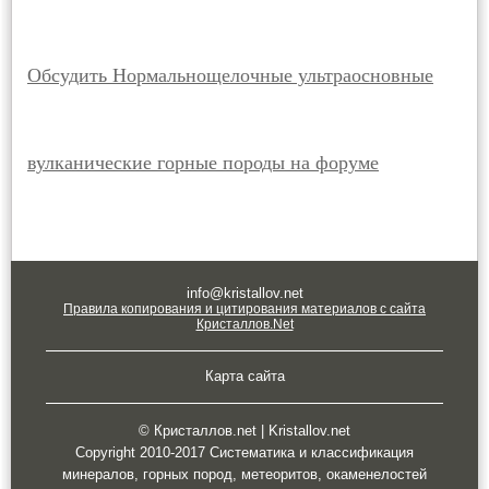
Обсудить Нормальнощелочные ультраосновные
вулканические горные породы на форуме
info@kristallov.net
Правила копирования и цитирования материалов с сайта
Кристаллов.Net
Карта сайта
© Кристаллов.net | Kristallov.net
Copyright 2010-2017 Систематика и классификация
минералов, горных пород, метеоритов, окаменелостей