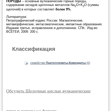
ПОРОДЫ
– основные вулканические горные породы,
содержание оксидов щелочных металлов Na
O+K
O (суммы
2
2
щелочей) в которых составляет
более 9%
.
Литература:
Петрографический кодекс России. Магматические,
метаморфические, метасоматические, импактные образования.
Издание третье, исправленное и дополненное. СПб.: Изд-во
ВСЕГЕИ, 2009. 200 с.
Классификация
семейство
Пантеллериты-Комендиты
(0)
Обсудить Щелочные кислые вулканические
горные породы на форуме