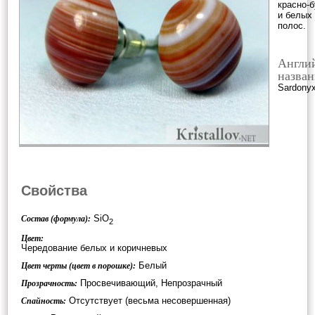
красно-
и белых
полос.
Англи
назван
Sardony
Свойства
SiO
Состав (формула):
2
Цвет:
Чередование белых и коричневых
Белый
Цвет черты (цвет в порошке):
Просвечивающий, Непрозрачный
Прозрачность:
Отсутствует (весьма несовершенная)
Спайность: