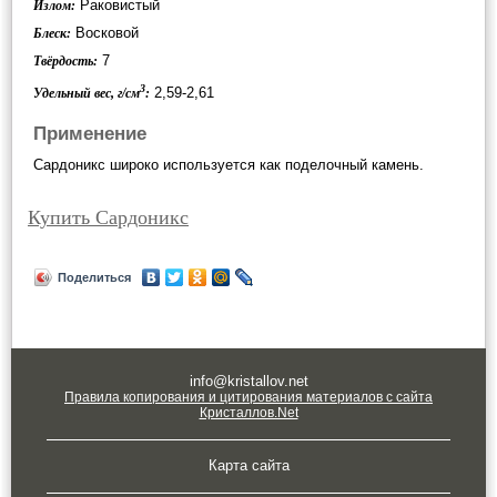
Раковистый
Излом:
Восковой
Блеск:
7
Твёрдость:
3
2,59-2,61
Удельный вес, г/см
:
Применение
Сардоникс широко используется как поделочный камень.
Купить Сардоникс
Поделиться
info@kristallov.net
Правила копирования и цитирования материалов с сайта
Кристаллов.Net
Карта сайта