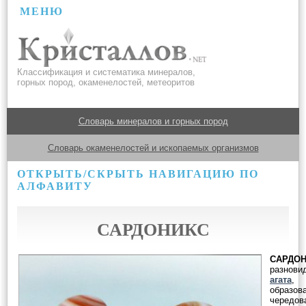
МЕНЮ
Классификация и систематика минералов,
горных пород, окаменелостей, метеоритов
Словарь минералов и горных пород
Словарь окаменелостей и ископаемых организмов
ОТКРЫТЬ/СКРЫТЬ НАВИГАЦИЮ ПО
АЛФАВИТУ
САРДОНИКС
САРДО
разнови
агата
,
образов
чередов