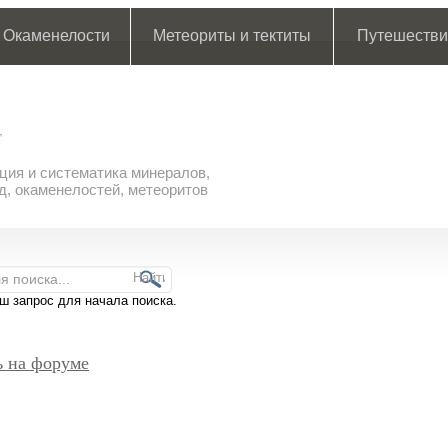
Окаменелости
Метеориты и тектиты
Путешестви
ия и систематика минералов,
д, окаменелостей, метеоритов
ш запрос для начала поиска.
ь на форуме