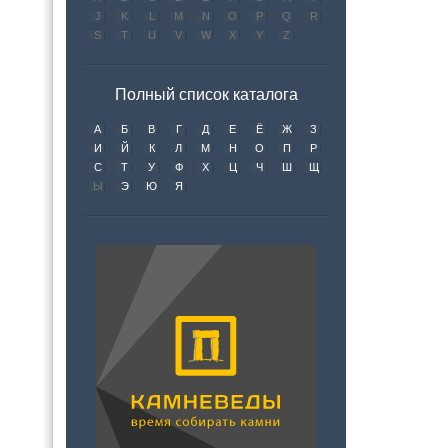
J
K
L
M
N
O
P
Q
R
S
T
U
V
W
X
Y
Z
Полный список каталога
А
Б
В
Г
Д
Е
Ё
Ж
З
И
Й
К
Л
М
Н
О
П
Р
С
Т
У
Ф
Х
Ц
Ч
Ш
Щ
Ы
Э
Ю
Я