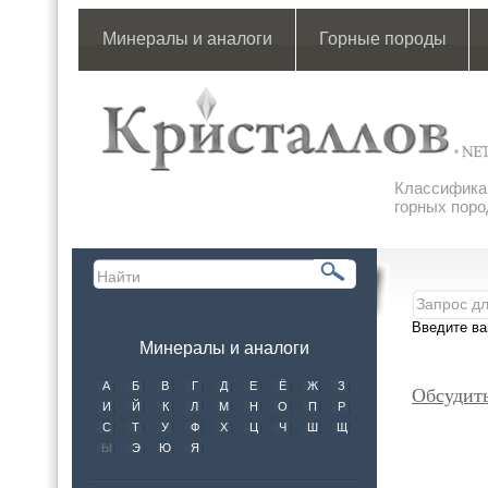
Минералы и аналоги
Горные породы
Классификац
горных поро
Введите ва
Минералы и аналоги
А
Б
В
Г
Д
Е
Ё
Ж
З
Обсудит
И
Й
К
Л
М
Н
О
П
Р
С
Т
У
Ф
Х
Ц
Ч
Ш
Щ
Ы
Э
Ю
Я