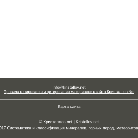
info@kristallov.net
Правила копирования и цитирования материалов с сайта Кристаллов.Net
Карта сайта
© Кристаллов.net | Kristallov.net
2017 Систематика и классификация минералов, горных пород, метеорито