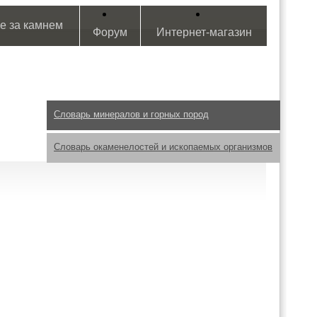
е за камнем
Форум
Интернет-магазин
Словарь минералов и горных пород
Словарь окаменелостей и ископаемых организмов