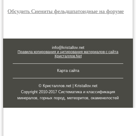
Обсудить Сиениты фельдшпатоидные на форуме
info@kristallov.net
Правила копирования и цитирования материалов с сайта
Кристаллов.Net
Карта сайта
© Кристаллов.net | Kristallov.net
Copyright 2010-2017 Систематика и классификация
минералов, горных пород, метеоритов, окаменелостей