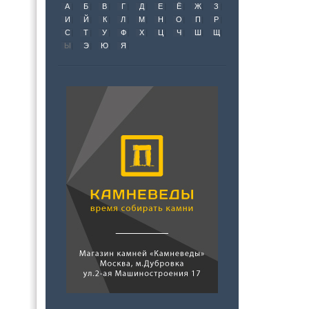
А
Б
В
Г
Д
Е
Ё
Ж
З
И
Й
К
Л
М
Н
О
П
Р
С
Т
У
Ф
Х
Ц
Ч
Ш
Щ
Ы
Э
Ю
Я