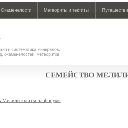
Окаменелости
Метеориты и тектиты
Путешестви
ия и систематика минералов,
д, окаменелостей, метеоритов
СЕМЕЙСТВО МЕЛИЛ
ь Мелилитолиты на форуме