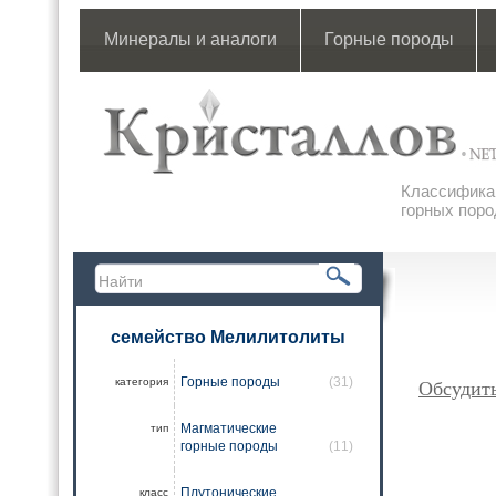
Минералы и аналоги
Горные породы
Классификац
горных поро
семейство Мелилитолиты
Горные породы
(31)
категория
Обсудит
Магматические
тип
горные породы
(11)
Плутонические
класс