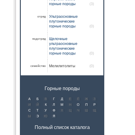
горные породы
(3)
Ультраосновные
отряд
плутонические
горные породы
(0)
Щелочные
подотряд
ультраосновные
плутонические
горные породы
(0)
Мелилитолиты
(0)
семейство
Горные породы
А
Б
В
Г
Д
Е
Ё
Ж
З
И
Й
К
Л
М
Н
О
П
Р
С
Т
У
Ф
Х
Ц
Ч
Ш
Щ
Ы
Э
Ю
Я
Полный список каталога