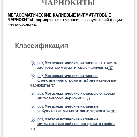
ЧАРНОКИТЫ
МЕТАСОМАТИЧЕСКИЕ КАЛИЕВЫЕ МИГМАТИТОВЫЕ
ЧАРНОКИТЫ
формируются в условиях гранулитовой фации
метаморфизма.
Классификация
род
Метасоматические калиевые ветвисто-
жилковатые мигматитовые чарнокиты
(0)
род
Метасоматические калиевые
слоистые (или строматиты) мигматитовые
чарнокиты
(0)
род
Метасоматические калиевые очковые
мигматитовые чарнокиты
(0)
род
Метасоматические калиевые
небулитовые мигматитовые чарнокиты
(0)
род
Метасоматические калиевые
мигматитовые собственно гранито-гнейсы
(0)