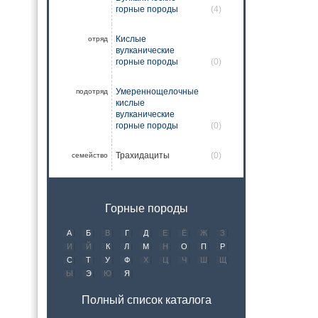
горные породы
(4)
Кислые
отряд
вулканические
горные породы
(0)
Умереннощелочные
подотряд
кислые
вулканические
горные породы
(0)
Трахидациты
(0)
семейство
Горные породы
А
Б
В
Г
Д
Е
Ё
Ж
З
И
Й
К
Л
М
Н
О
П
Р
С
Т
У
Ф
Х
Ц
Ч
Ш
Щ
Ы
Э
Ю
Я
Полный список каталога