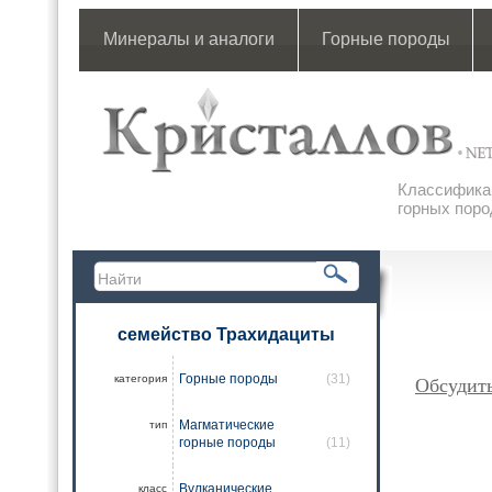
Минералы и аналоги
Горные породы
Классификац
горных поро
семейство Трахидациты
Горные породы
(31)
категория
Обсудит
Магматические
тип
горные породы
(11)
Вулканические
класс