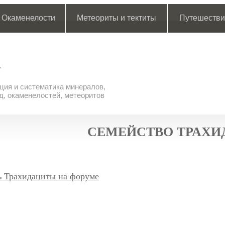
Окаменелости
Метеориты и тектиты
Путешестви
ия и систематика минералов,
д, окаменелостей, метеоритов
СЕМЕЙСТВО ТРАХ
ь Трахидациты на форуме