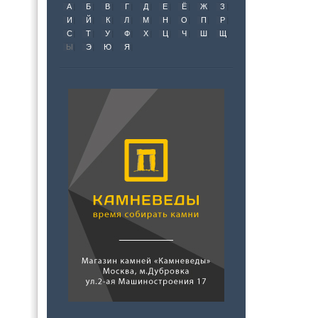
А
Б
В
Г
Д
Е
Ё
Ж
З
И
Й
К
Л
М
Н
О
П
Р
С
Т
У
Ф
Х
Ц
Ч
Ш
Щ
Ы
Э
Ю
Я