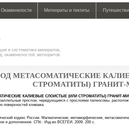
Окаменелости
Метеориты и тектиты
Путешестви
ия и систематика минералов,
д, окаменелостей, метеоритов
РОД МЕТАСОМАТИЧЕСКИЕ КАЛИЕ
СТРОМАТИТЫ) ГРАНИТ
ТИЧЕСКИЕ КАЛИЕВЫЕ СЛОИСТЫЕ (ИЛИ СТРОМАТИТЫ) ГРАНИТ-М
раллельные прослои, чередующиеся с прослоями палеосомы, расположе
из поверхностей кливажа.
:
ческий кодекс России. Магматические, метаморфические, метасоматичес
ое и дополненное. СПб.: Изд-во ВСЕГЕИ, 2009. 200 с.