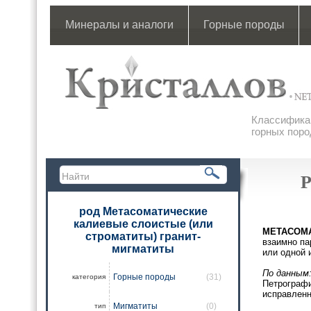
Минералы и аналоги
Горные породы
Классификац
горных поро
род Метасоматические
калиевые слоистые (или
МЕТАСОМА
строматиты) гранит-
взаимно па
мигматиты
или одной 
По данным
Горные породы
(31)
категория
Петрографи
исправленн
Мигматиты
(0)
тип