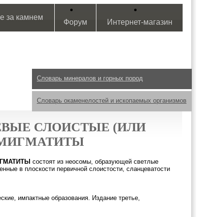
е за камнем
Форум
Интернет-магазин
Словарь минералов и горных пород
Словарь окаменелостей и ископаемых организмов
ВЫЕ СЛОИСТЫЕ (ИЛИ
-МИГМАТИТЫ
ИГМАТИТЫ
состоят из неосомы, образующей светлые
нные в плоскости первичной слоистости, сланцеватости
кие, импактные образования. Издание третье,