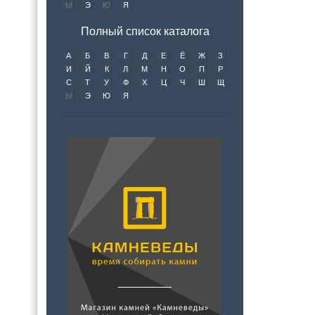
Ы
Э
Ю
Я
Полный список каталога
А
Б
В
Г
Д
Е
Ё
Ж
З
И
Й
К
Л
М
Н
О
П
Р
С
Т
У
Ф
Х
Ц
Ч
Ш
Щ
Ы
Э
Ю
Я