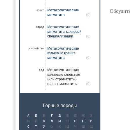
Метасоматические
Обсудить
класс
мигматиты
(0)
Метасоматические
отряд
мигматиты калиевой
специализации
(0)
Метасоматические
семейство
калиевые гранит-
мигматиты
(0)
Метасоматические
род
калиевые слоистые
(или строматиты)
гранит-мигматиты
(0)
Горные породы
А
Б
В
Г
Д
Е
Ё
Ж
З
И
Й
К
Л
М
Н
О
П
Р
С
Т
У
Ф
Х
Ц
Ч
Ш
Щ