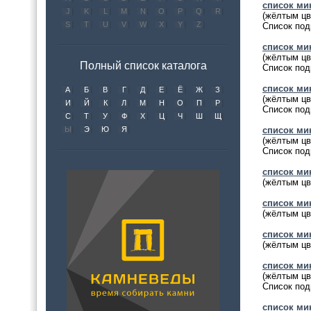
список ми
J
K
L
M
N
O
P
Q
R
(жёлтым цв
S
T
U
V
W
X
Y
Z
Список под
список мин
(жёлтым цв
Полный список каталога
Список под
список ми
А
Б
В
Г
Д
Е
Ё
Ж
З
(жёлтым цв
И
Й
К
Л
М
Н
О
П
Р
Список под
С
Т
У
Ф
Х
Ц
Ч
Ш
Щ
Ы
Э
Ю
Я
список мин
(жёлтым цв
Список под
список мин
(жёлтым цв
список мин
(жёлтым цв
список мин
(жёлтым цв
список ми
(жёлтым цв
Список под
список мин