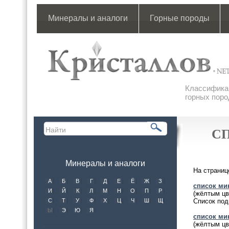
Минералы и аналоги
Горные породы
Классификац
горных поро
С
Минералы и аналоги
На страниц
А
Б
В
Г
Д
Е
Ё
Ж
З
список мин
И
Й
К
Л
М
Н
О
П
Р
(жёлтым цв
С
Т
У
Ф
Х
Ц
Ч
Ш
Щ
Список под
Ы
Э
Ю
Я
список мин
(жёлтым цв