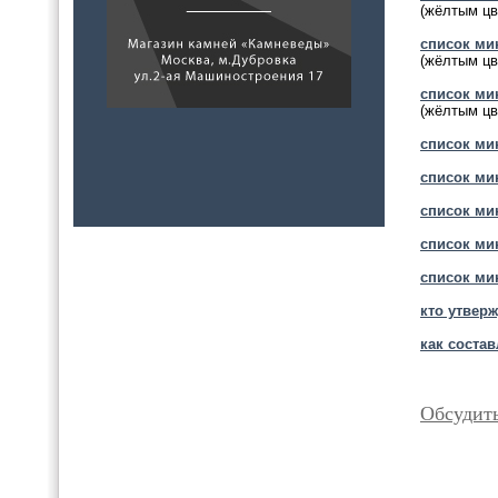
(жёлтым цв
список ми
(жёлтым цв
список мин
(жёлтым цв
список мин
список ми
список ми
список мин
список мин
кто утвер
как соста
Обсудит