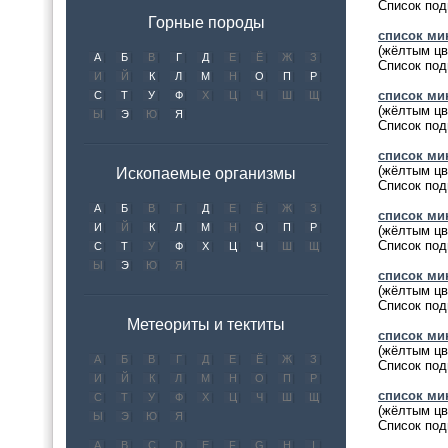
Список под
Горные породы
список ми
(жёлтым цв
А
Б
В
Г
Д
Е
Ё
Ж
З
Список под
И
Й
К
Л
М
Н
О
П
Р
список ми
С
Т
У
Ф
Х
Ц
Ч
Ш
Щ
(жёлтым цв
Ы
Э
Ю
Я
Список под
список мин
(жёлтым цв
Ископаемые организмы
Список под
А
Б
В
Г
Д
Е
Ё
Ж
З
список ми
И
Й
К
Л
М
Н
О
П
Р
(жёлтым цв
Список под
С
Т
У
Ф
Х
Ц
Ч
Ш
Щ
Ы
Э
Ю
Я
список мин
(жёлтым цв
Список под
Метеориты и тектиты
список мин
(жёлтым цв
А
Б
В
Г
Д
Е
Ё
Ж
З
Список под
И
Й
К
Л
М
Н
О
П
Р
список ми
С
Т
У
Ф
Х
Ц
Ч
Ш
Щ
(жёлтым цв
Ы
Э
Ю
Я
Список под
A
B
C
D
E
F
G
H
I