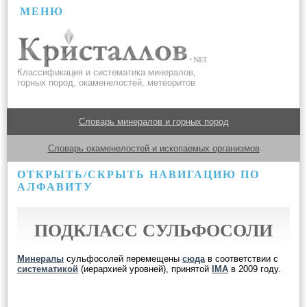
МЕНЮ
Классификация и систематика минералов,
горных пород, окаменелостей, метеоритов
Словарь минералов и горных пород
Словарь окаменелостей и ископаемых организмов
ОТКРЫТЬ/СКРЫТЬ НАВИГАЦИЮ ПО
АЛФАВИТУ
ПОДКЛАСС СУЛЬФОСОЛИ
Минералы
сульфосолей перемещены
сюда
в соответствии с
систематикой
(иерархией уровней), принятой
IMA
в 2009 году.