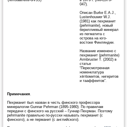
047).
Описан Burke E.A.J.,
Lustenhouwer W.J.
(1981) как пехрманит
(pehrmanite), новый
бериллиевый минерал
из пегматита с
острова на юго-
востоке Финляндии.
Название изменено с
пехрманит (pehrmanite)
Armbruster T. (2002) в
статье
“Пересмотренная
номенклатура
хёгбомитов, нигеритов
и тааффеитов”.
Примечания
.
Пехрманит был назван в честь финского профессора
минералогии Gunnar Pehrman (1895-1980). По правилам
передачи с финского на русский – Гуннар Пехрман. Поэтому
pehrmanite правильно по-русски называть пехрманит (с
финского), а не перманит (с английского).