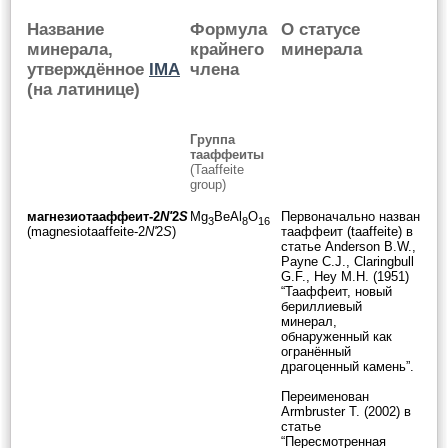
Название
Формула
О статусе
минерала,
крайнего
минерала
утверждённое
IMA
члена
(на латинице)
Группа
тааффеиты
(Taaffeite
group)
магнезиотааффеит-2
N'
2
S
Mg
BeAl
O
Первоначально назван
3
8
16
(magnesiotaaffeite-2
N'
2
S
)
тааффеит (taaffeite) в
статье Anderson B.W.,
Payne C.J., Claringbull
G.F., Hey M.H. (1951)
“Тааффеит, новый
бериллиевый
минерал,
обнаруженный как
огранённый
драгоценный камень”.
Переименован
Armbruster T. (2002) в
статье
“Пересмотренная