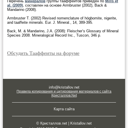
Перечень
минералов
группы тааффеитов приведён по
Mills et
al. (2009)
, составлен на основе Armbruster (2002), Back &
Mandarino (2008).
Armbruster T. (2002) Revised nomenclature of högbomite, nigerite,
and taaffeite minerals. Eur. J. Mineral., 14, 389-395.
Back, M. & Mandarino, J.A. (2008): Fleischer’s Glossary of Mineral
Species 2008. Mineralogical Record Inc., Tuscon, 346 p.
Обсудить Тааффеиты на форуме
info@kristallov.net
Правила копирования и цитирования материалов с сайта
Кристаллов.Net
Карта сайта
© Кристаллов.net | Kristallov.net