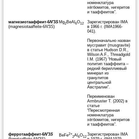
номенклатура
хёгбомитов, нигеритов
и тааффеитов”.
магнезиотааффеит-6
N'
3
S
Mg
BeAl
O
Зарегистрирован IMA
2
6
12
(magnesiotaaffeite-6
N'
3
S
)
в 1966 г. (IMA1966-
041).
Первоначально назван
мусгравит (musgravite)
в статье Hudson D.R.,
Wilson A.F., Threadgold
I.M. (1967) “Новый
политип тааффеита –
редкий бериллиевый
минерал из
гранулитов
центральной
Австралии”.
Переименован
Armbruster T. (2002) в
статье
“Пересмотренная
номенклатура
хёгбомитов, нигеритов
и тааффеитов”.
ферротааффеит-6
N'
3
S
2+
Зарегистрирован IMA
BeFe
Al
O
2
6
12
(ferrotaaffeite-6
N'
3
S
)
в 1979 г. (IMA1979-