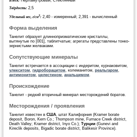
Перламутровый, Стеклянный
Блеск:
2,5
Твёрдость:
3
2,40 - измеренный; 2,391 - вычисленный
Удельный вес, г/см
:
Форма выделения
Танелит образует длиннопризматические кристаллы,
вытянутые по [001], таблитчатые; агрегаты представлены тонко-
зернистыми желваками.
Сопутствующие минералы
Танелит встречается в ассоциации с индеритом, курнаковитом,
улекситом
,
гидроборацитом
, колеманитом,
реальгаром
,
антимонитом
,
целестином
,
анальцимом
.
Происхождение
Танелит - редкий вторичный минерал месторождений боратов.
Месторождения / проявления
Танелит известен в
США
, штат Калифорния (Kramer borate
deposit, Boron, Kern Co.; Thompson mine, Furnace Creek district,
Death Valley; Kramer district, Inyo Co.);
Турции
(Gunevi and
Kireclik deposits, Bigadic borate district, Balikesir Province).