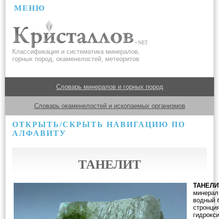
МЕНЮ
Классификация и систематика минералов,
горных пород, окаменелостей, метеоритов
Словарь минералов и горных пород
Словарь окаменелостей и ископаемых организмов
ОТКРЫТЬ/СКРЫТЬ НАВИГАЦИЮ ПО
АЛФАВИТУ
ТАНЕЛИТ
ТАНЕЛ
минерал
водный 
стронция
гидрокс