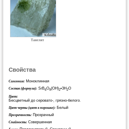
Танелит
Свойства
Моноклинная
Сингония:
SrB
O
(OH)
•3H
O
Состав (формула):
6
9
2
2
Цвет:
Бесцветный до серовато-, грязно-белого.
Белый
Цвет черты (цвет в порошке):
Прозрачный
Прозрачность:
Совершенная
Спайность: