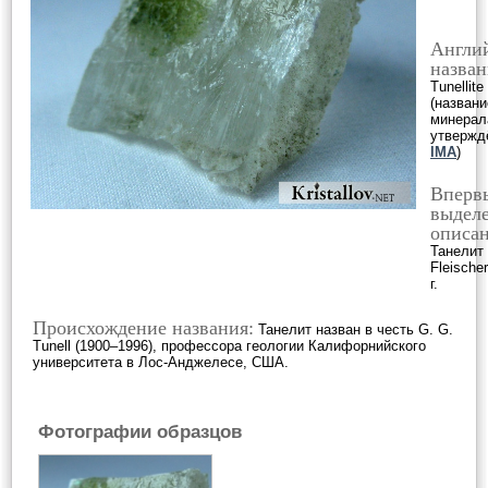
Англи
назван
Tunellite
(названи
минерал
утвержд
IMA
)
Вперв
выделе
описан
Танелит
Fleische
г.
Происхождение названия:
Танелит назван в честь G. G.
Tunell (1900–1996), профессора геологии Калифорнийского
университета в Лос-Анджелесе, США.
Фотографии образцов