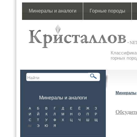
Минералы и аналоги
Горные породы
Классификац
горных поро
Минералы
Минералы и аналоги
А
Б
В
Г
Д
Е
Ё
Ж
З
Обсудит
И
Й
К
Л
М
Н
О
П
Р
С
Т
У
Ф
Х
Ц
Ч
Ш
Щ
Ы
Э
Ю
Я