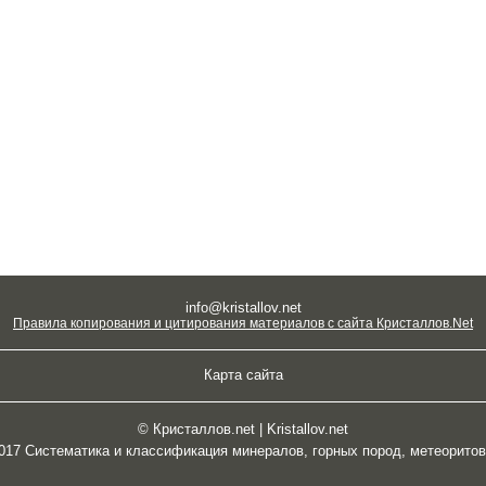
info@kristallov.net
Правила копирования и цитирования материалов с сайта Кристаллов.Net
Карта сайта
© Кристаллов.net | Kristallov.net
2017 Систематика и классификация минералов, горных пород, метеорито