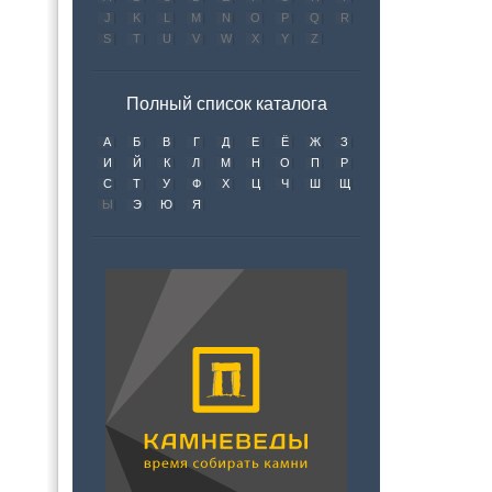
J
K
L
M
N
O
P
Q
R
S
T
U
V
W
X
Y
Z
Полный список каталога
А
Б
В
Г
Д
Е
Ё
Ж
З
И
Й
К
Л
М
Н
О
П
Р
С
Т
У
Ф
Х
Ц
Ч
Ш
Щ
Ы
Э
Ю
Я