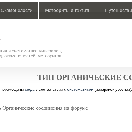
Окаменелости
Метеориты и тектиты
Путешестви
ия и систематика минералов,
д, окаменелостей, метеоритов
ТИП ОРГАНИЧЕСКИЕ С
перемещены
сюда
в соответствии с
систематикой
(иерархией уровней)
ь Органические соединения на форуме