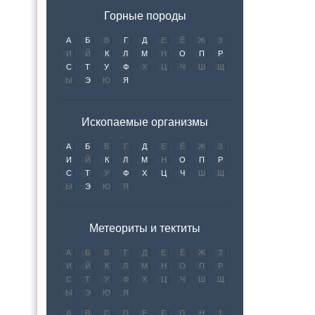
Горные породы
А
Б
В
Г
Д
Е
Ё
Ж
З
И
Й
К
Л
М
Н
О
П
Р
С
Т
У
Ф
Х
Ц
Ч
Ш
Щ
Ы
Э
Ю
Я
Ископаемые организмы
А
Б
В
Г
Д
Е
Ё
Ж
З
И
Й
К
Л
М
Н
О
П
Р
С
Т
У
Ф
Х
Ц
Ч
Ш
Щ
Ы
Э
Ю
Я
Метеориты и тектиты
А
Б
В
Г
Д
Е
Ё
Ж
З
И
Й
К
Л
М
Н
О
П
Р
С
Т
У
Ф
Х
Ц
Ч
Ш
Щ
Ы
Э
Ю
Я
A
B
C
D
E
F
G
H
I