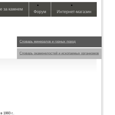
е за камнем
Форум
Интернет-магазин
Словарь минералов и горных пород
Словарь окаменелостей и ископаемых организмов
 1993 г..