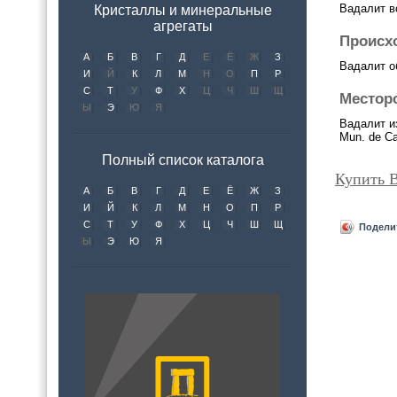
Вадалит в
Кристаллы и минеральные
агрегаты
Происх
А
Б
В
Г
Д
Е
Ё
Ж
З
Вадалит о
И
Й
К
Л
М
Н
О
П
Р
С
Т
У
Ф
Х
Ц
Ч
Ш
Щ
Местор
Ы
Э
Ю
Я
Вадалит и
Mun. de Ca
Полный список каталога
Купить 
А
Б
В
Г
Д
Е
Ё
Ж
З
И
Й
К
Л
М
Н
О
П
Р
С
Т
У
Ф
Х
Ц
Ч
Ш
Щ
Подели
Ы
Э
Ю
Я