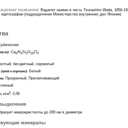
ждение названия:
Вадалит назван в честь Tsunashiro Wada, 1856-19
и картографии (подразделение Министерства внутренних дел Японии).
тва
убическая
Ca
Al
Si
O
Cl
мула):
6
5
2
16
3
елтый, бесцветный, сероватый
Белый
(цвет в порошке):
Прозрачный, Просвечивающий
ть:
лянный
3
3,06
, г/см
:
выделения
бразует микрокристаллы до 200 нм в диаметре.
твующие минералы