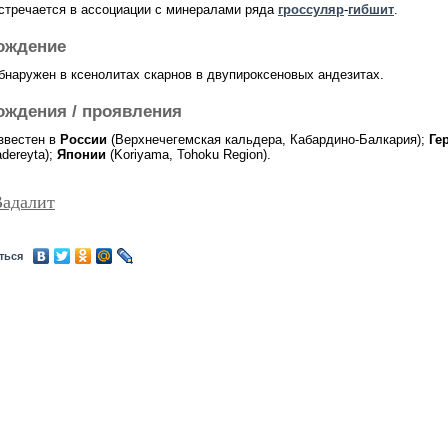
стречается в ассоциации с минералами ряда
гроссуляр
-
гибшит
.
ождение
бнаружен в ксенолитах скарнов в двупироксеновых андезитах.
ождения / проявления
звестен в
России
(Верхнечегемская кальдера, Кабардино-Балкария);
Ге
dereyta);
Японии
(Koriyama, Tohoku Region).
Вадалит
ться