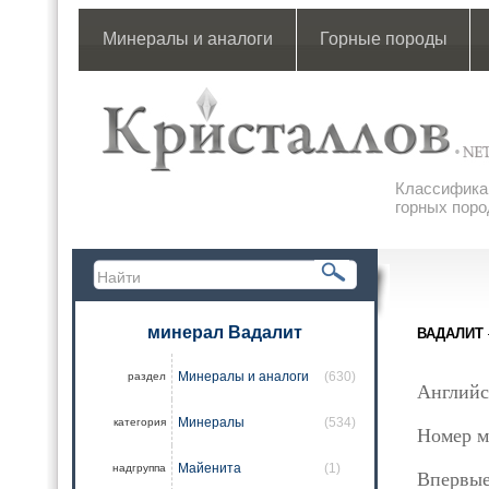
Минералы и аналоги
Горные породы
Классификац
горных поро
минерал Вадалит
ВАДАЛИТ
Минералы и аналоги
(630)
раздел
Английс
Минералы
(534)
категория
Номер м
Майенита
(1)
надгруппа
Впервые