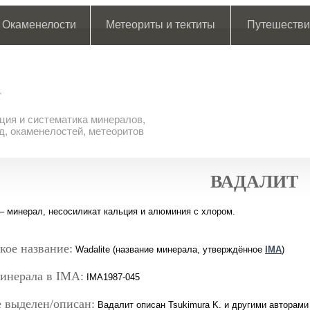
Окаменелости
Метеориты и тектиты
Путешестви
ия и систематика минералов,
д, окаменелостей, метеоритов
ВАДАЛИТ
– минерал, несосиликат кальция и алюминия с хлором.
кое название:
Wadalite (название минерала, утверждённое
IMA
)
инерала в IMA:
IMA1987-045
 выделен/описан:
Вадалит описан Tsukimura K. и другими авторами в