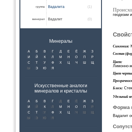
Вадалита
(1)
группа
Происхо
геодезии 
Вадалит
(0)
минерал
Свойс
Минералы
К
Сингония:
А
Б
В
Г
Д
Е
Ё
Ж
З
Состав (фор
И
Й
К
Л
М
Н
О
П
Р
Цвет:
С
Т
У
Ф
Х
Ц
Ч
Ш
Щ
Лимонно-ж
Ы
Э
Ю
Я
Цвет черты 
Прозрачнос
Искусственные аналоги
Стек
Блеск:
минералов и кристаллы
Удельный вес
А
Б
В
Г
Д
Е
Ё
Ж
З
Форма 
И
Й
К
Л
М
Н
О
П
Р
С
Т
У
Ф
Х
Ц
Ч
Ш
Щ
Вадалит о
Ы
Э
Ю
Я
Сопутс