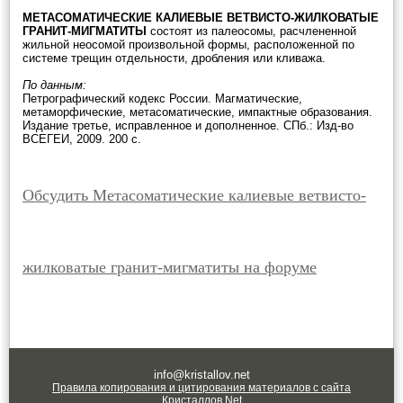
МЕТАСОМАТИЧЕСКИЕ КАЛИЕВЫЕ ВЕТВИСТО-ЖИЛКОВАТЫЕ
ГРАНИТ-МИГМАТИТЫ
состоят из палеосомы, расчлененной
жильной неосомой произвольной формы, расположенной по
системе трещин отдельности, дробления или кливажа.
По данным:
Петрографический кодекс России. Магматические,
метаморфические, метасоматические, импактные образования.
Издание третье, исправленное и дополненное. СПб.: Изд-во
ВСЕГЕИ, 2009. 200 с.
Обсудить Метасоматические калиевые ветвисто-
жилковатые гранит-мигматиты на форуме
info@kristallov.net
Правила копирования и цитирования материалов с сайта
Кристаллов.Net