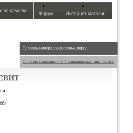
е за камнем
Форум
Интернет-магазин
Словарь минералов и горных пород
Словарь окаменелостей и ископаемых организмов
ЕВИТ
ром.
MA
)