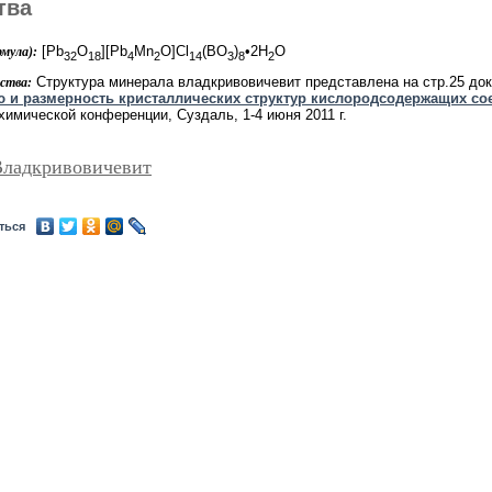
тва
[Pb
O
][Pb
Mn
O]Cl
(BO
)
•2H
O
мула):
32
18
4
2
14
3
8
2
Структура минерала владкривовичевит представлена на стр.25 док
ства:
 и размерность кристаллических структур кислородсодержащих сое
химической конференции, Суздаль, 1-4 июня 2011 г.
Владкривовичевит
ться