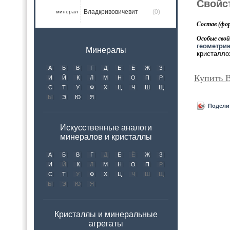
Свойс
Владкривовичевит
(0)
минерал
Состав (фор
Особые свой
геометрию
Минералы
кристалло
А
Б
В
Г
Д
Е
Ё
Ж
З
Купить 
И
Й
К
Л
М
Н
О
П
Р
С
Т
У
Ф
Х
Ц
Ч
Ш
Щ
Ы
Э
Ю
Я
Подели
Искусственные аналоги
минералов и кристаллы
А
Б
В
Г
Д
Е
Ё
Ж
З
И
Й
К
Л
М
Н
О
П
Р
С
Т
У
Ф
Х
Ц
Ч
Ш
Щ
Ы
Э
Ю
Я
Кристаллы и минеральные
агрегаты