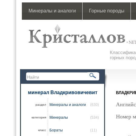
Минералы и аналоги
Горные породы
Классификац
горных поро
минерал Владкривовичевит
ВЛАДКРИ
Английс
Минералы и аналоги
(630)
раздел
Номер м
Минералы
(534)
категория
Бораты
(11)
класс