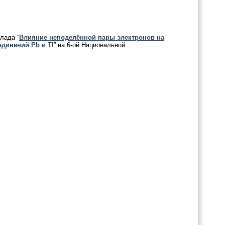
лада “
Влияние неподелённой пары электронов на
динений Pb и Tl
” на 6-ой Национальной