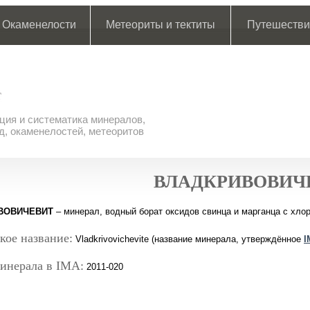
Окаменелости
Метеориты и тектиты
Путешестви
ия и систематика минералов,
д, окаменелостей, метеоритов
ВЛАДКРИВОВИЧ
ВОВИЧЕВИТ
– минерал, водный борат оксидов свинца и марганца с хло
кое название:
Vladkrivovichevite (название минерала, утверждённое
I
инерала в IMA:
2011-020