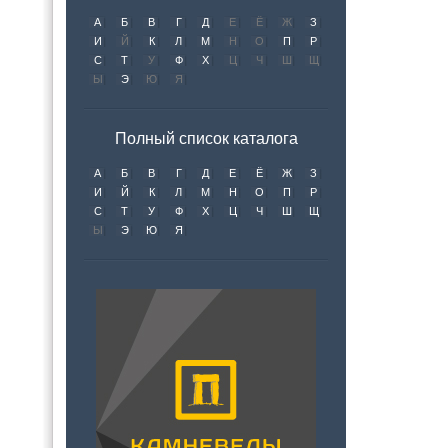
А
Б
В
Г
Д
Е
Ё
Ж
З
И
Й
К
Л
М
Н
О
П
Р
С
Т
У
Ф
Х
Ц
Ч
Ш
Щ
Ы
Э
Ю
Я
Полный список каталога
А
Б
В
Г
Д
Е
Ё
Ж
З
И
Й
К
Л
М
Н
О
П
Р
С
Т
У
Ф
Х
Ц
Ч
Ш
Щ
Ы
Э
Ю
Я