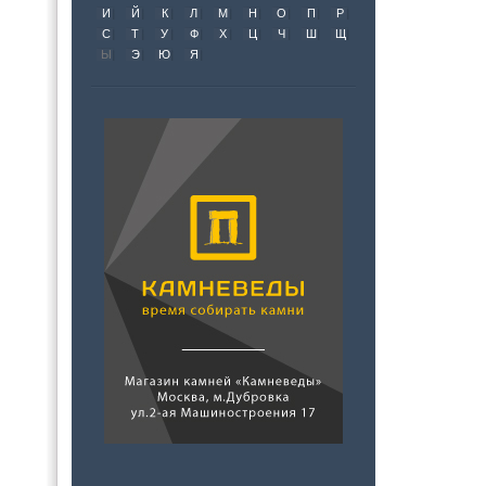
И
Й
К
Л
М
Н
О
П
Р
С
Т
У
Ф
Х
Ц
Ч
Ш
Щ
Ы
Э
Ю
Я