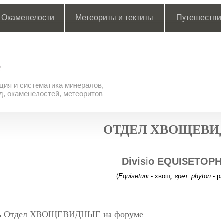
Окаменелости
Метеориты и тектиты
Путешестви
ия и систематика минералов,
д, окаменелостей, метеоритов
ОТДЕЛ ХВОЩЕВ
Divisio EQUISETOP
(
Equisetum
- хвощ;
греч. phyton
- р
ь Отдел ХВОЩЕВИДНЫЕ на форуме