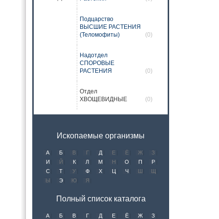
Подцарство
ВЫСШИЕ РАСТЕНИЯ
(Теломофиты)
(0)
Надотдел
СПОРОВЫЕ
РАСТЕНИЯ
(0)
Отдел
ХВОЩЕВИДНЫЕ
(0)
Ископаемые организмы
А
Б
В
Г
Д
Е
Ё
Ж
З
И
Й
К
Л
М
Н
О
П
Р
С
Т
У
Ф
Х
Ц
Ч
Ш
Щ
Ы
Э
Ю
Я
Полный список каталога
А
Б
В
Г
Д
Е
Ё
Ж
З