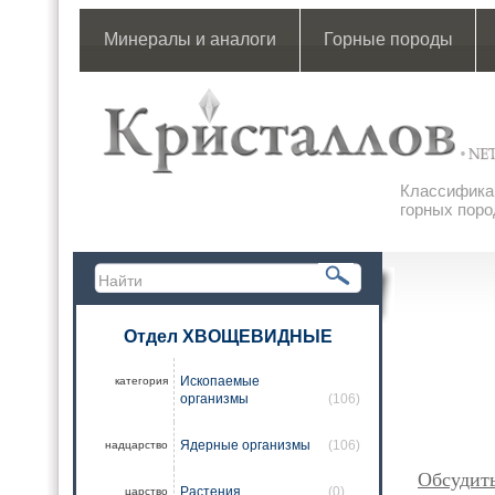
Минералы и аналоги
Горные породы
Классификац
горных поро
Отдел ХВОЩЕВИДНЫЕ
Ископаемые
категория
организмы
(106)
Ядерные организмы
(106)
надцарство
Обсудит
Растения
(0)
царство