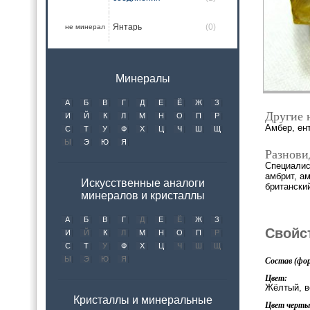
Янтарь
(0)
не минерал
Минералы
А
Б
В
Г
Д
Е
Ё
Ж
З
Другие 
И
Й
К
Л
М
Н
О
П
Р
Амбер, ент
С
Т
У
Ф
Х
Ц
Ч
Ш
Щ
Ы
Э
Ю
Я
Разнови
Специалис
амбрит, ам
Искусственные аналоги
британский
минералов и кристаллы
А
Б
В
Г
Д
Е
Ё
Ж
З
Свойс
И
Й
К
Л
М
Н
О
П
Р
С
Т
У
Ф
Х
Ц
Ч
Ш
Щ
Ы
Э
Ю
Я
Состав (фор
Цвет:
Жёлтый, в
Кристаллы и минеральные
Цвет черты 