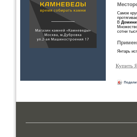
Местор
Самое кру
протягива
В
Домини
Множество
сотни тыс
Примен
Янтарь ис
Купить 
Подели