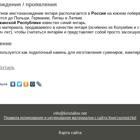
ождения / проявления
пное местонахождение янтаря располагается в
России
на южном побере
ется до Польши, Германии, Литвы и Латвии.
канской Республике
известен синий янтарь.
 материала, продаваемого в качестве янтаря (особенно из Колумбии и 
яч лет), чтобы считаться янтарём и представляет собой просто засохшу
ение
пользуется как поделочный камень для изготовления сувениров, ювелирн
Янтарь
ться
info@kristallov.net
Правила копирования и цитирования материалов с сайта Кристаллов.Net
Карта сайта