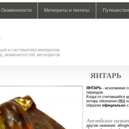
Окаменелости
Метеориты и тектиты
Путешестви
ия и систематика минералов,
д, окаменелостей, метеоритов
ЯНТАРЬ
ЯНТАРЬ
- ископаемая 
периодов.
Когда-то считавшийся
м
янтарь обозначен
IMA
ка
образом
официально
с
Английское назван
другие названия: allingi