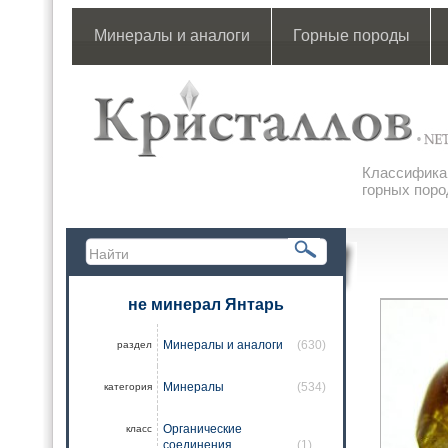
Минералы и аналоги
Горные породы
Классификац
горных поро
не минерал Янтарь
Минералы и аналоги
(630)
раздел
Минералы
(534)
категория
Органические
класс
соединения
(1)