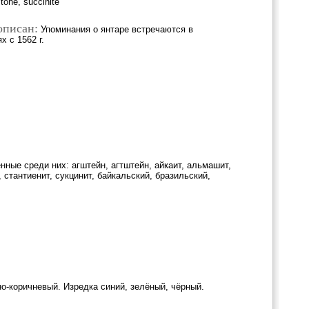
tone, succinite
описан:
Упоминания о янтаре встречаются в
 с 1562 г.
ные среди них: агштейн, агтштейн, айкаит, альмашит,
, стантиенит, сукцинит, байкальский, бразильский,
о-коричневый. Изредка синий, зелёный, чёрный.