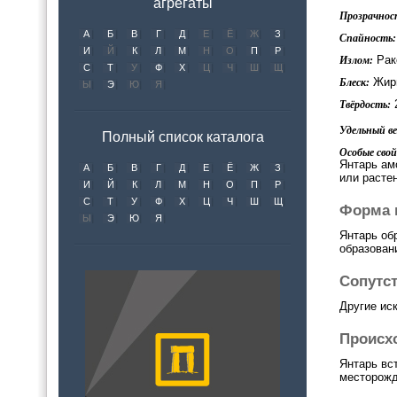
агрегаты
Прозрачнос
А
Б
В
Г
Д
Е
Ё
Ж
З
Спайность:
И
Й
К
Л
М
Н
О
П
Р
Рак
Излом:
С
Т
У
Ф
Х
Ц
Ч
Ш
Щ
Жирн
Блеск:
Ы
Э
Ю
Я
2
Твёрдость:
Удельный вес
Полный список каталога
Особые свой
Янтарь ам
А
Б
В
Г
Д
Е
Ё
Ж
З
или расте
И
Й
К
Л
М
Н
О
П
Р
С
Т
У
Ф
Х
Ц
Ч
Ш
Щ
Форма 
Ы
Э
Ю
Я
Янтарь об
образовани
Сопутс
Другие ис
Происх
Янтарь вс
месторожд