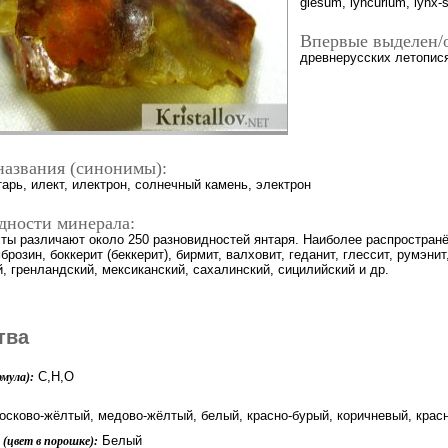
glesum, lyncurium, lynx-s
Впервые выделен/
древнерусских летописях
названия (синонимы):
арь, илект, илектрон, солнечный камень, электрон
дности минерала:
ты различают около 250 разновидностей янтаря. Наиболее распространён
брозин, боккерит (беккерит), бирмит, валховит, геданит, глессит, румэнит
, гренландский, мексиканский, сахалинский, сицилийский и др.
тва
C,H,O
мула):
осково-жёлтый, медово-жёлтый, белый, красно-бурый, коричневый, красн
Белый
(цвет в порошке):