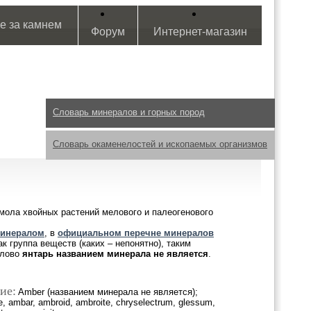
е за камнем
Форум
Интернет-магазин
Словарь минералов и горных пород
Словарь окаменелостей и ископаемых организмов
смола хвойных растений мелового и палеогенового
инералом
, в
официальном перечне минералов
к группа веществ (каких – непонятно), таким
лово
янтарь
названием минерала не является
.
ие:
Amber (названием минерала не является);
te, ambar, ambroid, ambroite, chryselectrum, glessum,