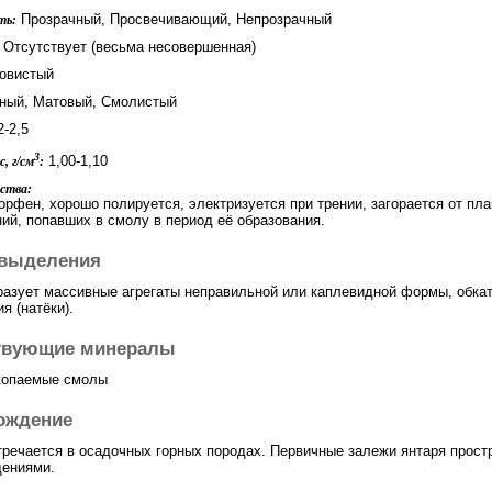
Прозрачный, Просвечивающий, Непрозрачный
ть:
Отсутствует (весьма несовершенная)
овистый
ый, Матовый, Смолистый
-2,5
3
1,00-1,10
, г/см
:
ства:
орфен, хорошо полируется, электризуется при трении, загорается от пла
ний, попавших в смолу в период её образования.
выделения
разует массивные агрегаты неправильной или каплевидной формы, обкат
я (натёки).
твующие минералы
копаемые смолы
ождение
тречается в осадочных горных породах. Первичные залежи янтаря прост
ениями.