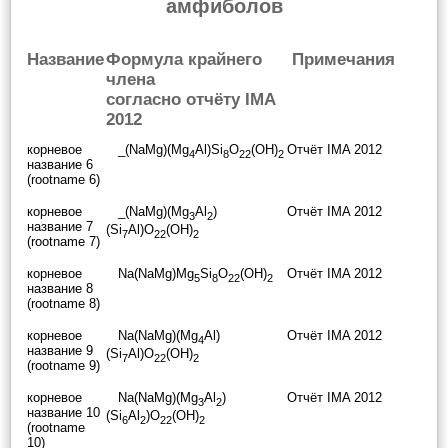
амфиболов
Название
Формула крайнего
Примечания
члена
согласно отчёту IMA
2012
корневое
_(NaMg)(Mg
Al)Si
O
(OH)
Отчёт IMA 2012
4
8
22
2
название 6
(rootname 6)
корневое
_(NaMg)(Mg
Al
)
Отчёт IMA 2012
3
2
название 7
(Si
Al)O
(OH)
7
22
2
(rootname 7)
корневое
Na(NaMg)Mg
Si
O
(OH)
Отчёт IMA 2012
5
8
22
2
название 8
(rootname 8)
корневое
Na(NaMg)(Mg
Al)
Отчёт IMA 2012
4
название 9
(Si
Al)O
(OH)
7
22
2
(rootname 9)
корневое
Na(NaMg)(Mg
Al
)
Отчёт IMA 2012
3
2
название 10
(Si
Al
)O
(OH)
6
2
22
2
(rootname
10)