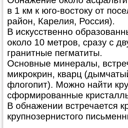
Обнажение около асфальти
в 1 км к юго-востоку от пос
район, Карелия, Россия).
В искусственно образованн
около 10 метров, сразу с д
гранитные пегматиты.
Основные минералы, встре
микрокрин, кварц (дымчатый
флогопит). Можно найти кр
сформированные кристаллы
В обнажении встречается к
крупнозернистого письменны