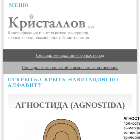
МЕНЮ
Классификация и систематика минералов,
горных пород, окаменелостей, метеоритов
Словарь минералов и горных пород
Словарь окаменелостей и ископаемых организмов
ОТКРЫТЬ/СКРЫТЬ НАВИГАЦИЮ ПО
АЛФАВИТУ
АГНОСТИДА (AGNOSTIDA)
АГНОСТ
полност
вымерши
малочле
трилоби