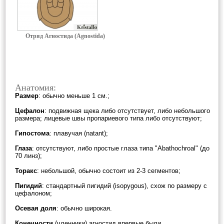
Отряд Агностида (Agnostida)
Анатомия:
Размер
: обычно меньше 1 см.;
Цефалон
: подвижная щека либо отсутствует, либо небольшого
размера; лицевые швы пропариевого типа либо отсутствуют;
Гипостома
: плавучая (natant);
Глаза
: отсутствуют, либо простые глаза типа "Abathochroal" (до
70 линз);
Торакс
: небольшой, обычно состоит из 2-3 сегментов;
Пигидий
: стандартный пигидий (isopygous), схож по размеру с
цефалоном;
Осевая доля
: обычно широкая.
Конечности
(членники) агностид впервые были