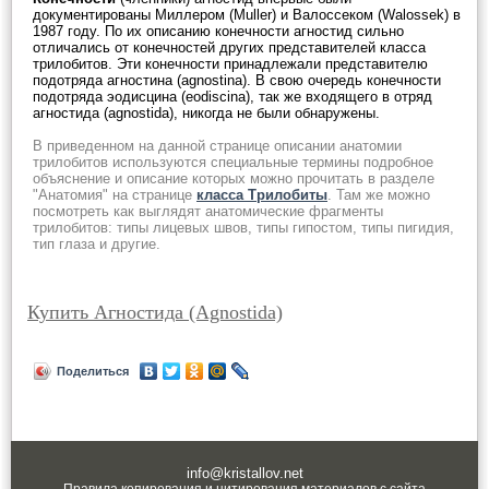
документированы Миллером (Muller) и Валоссеком (Walossek) в
1987 году. По их описанию конечности агностид сильно
отличались от конечностей других представителей класса
трилобитов. Эти конечности принадлежали представителю
подотряда агностина (agnostina). В свою очередь конечности
подотряда эодисцина (eodiscina), так же входящего в отряд
агностида (agnostida), никогда не были обнаружены.
В приведенном на данной странице описании анатомии
трилобитов используются специальные термины подробное
объяснение и описание которых можно прочитать в разделе
"Анатомия" на странице
класса Трилобиты
. Там же можно
посмотреть как выглядят анатомические фрагменты
трилобитов: типы лицевых швов, типы гипостом, типы пигидия,
тип глаза и другие.
Купить Агностида (Agnostida)
Поделиться
info@kristallov.net