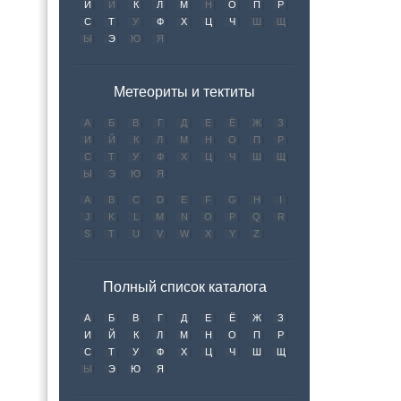
И
Й
К
Л
М
Н
О
П
Р
С
Т
У
Ф
Х
Ц
Ч
Ш
Щ
Ы
Э
Ю
Я
Метеориты и тектиты
А
Б
В
Г
Д
Е
Ё
Ж
З
И
Й
К
Л
М
Н
О
П
Р
С
Т
У
Ф
Х
Ц
Ч
Ш
Щ
Ы
Э
Ю
Я
A
B
C
D
E
F
G
H
I
J
K
L
M
N
O
P
Q
R
S
T
U
V
W
X
Y
Z
Полный список каталога
А
Б
В
Г
Д
Е
Ё
Ж
З
И
Й
К
Л
М
Н
О
П
Р
С
Т
У
Ф
Х
Ц
Ч
Ш
Щ
Ы
Э
Ю
Я