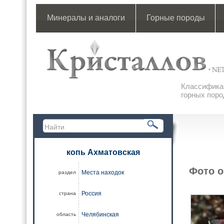
Минералы и аналоги
Горные породы
Классификац
горных поро
копь Ахматовская
Фото о
Места находок
раздел
Россия
страна
Челябинская
область