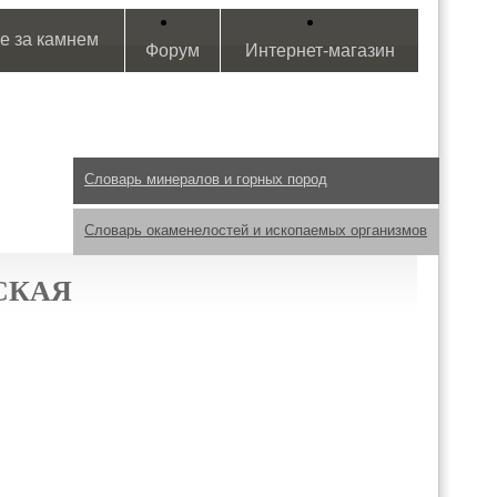
е за камнем
Форум
Интернет-магазин
Словарь минералов и горных пород
Словарь окаменелостей и ископаемых организмов
СКАЯ