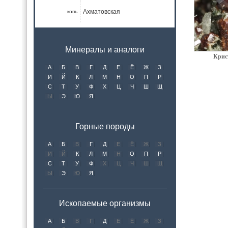
Ахматовская
копь
Минералы и аналоги
Крис
А
Б
В
Г
Д
Е
Ё
Ж
З
И
Й
К
Л
М
Н
О
П
Р
С
Т
У
Ф
Х
Ц
Ч
Ш
Щ
Ы
Э
Ю
Я
Горные породы
А
Б
В
Г
Д
Е
Ё
Ж
З
И
Й
К
Л
М
Н
О
П
Р
С
Т
У
Ф
Х
Ц
Ч
Ш
Щ
Ы
Э
Ю
Я
Ископаемые организмы
А
Б
В
Г
Д
Е
Ё
Ж
З