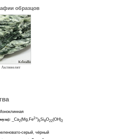
афии образцов
Актинолит
тва
оноклинная
2+
_Ca
(Mg,Fe
)
Si
O
(OH)
мула):
2
5
8
22
2
зеленовато-серый, чёрный