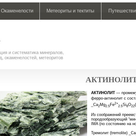
Окаменелости
Метеориты и тектиты
Путешестви
ия и систематика минералов,
д, окаменелостей, метеоритов
АКТИНОЛИ
АКТИНОЛИТ
— промежут
ферро-актинолит с сост
2+
_Ca
Mg
Fe
Si
O
2
2.5
2.5
8
22
Из соображений преемс
породообразующий “мин
IMA (по состоянию на но
Тремолит (tremolite) _Ca