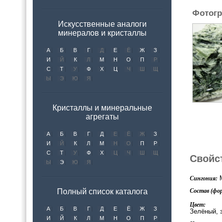
Фотогр
Искусственные аналоги
минералов и кристаллы
А
Б
В
Г
Д
Е
Ё
Ж
З
И
Й
К
Л
М
Н
О
П
Р
С
Т
У
Ф
Х
Ц
Ч
Ш
Щ
Ы
Э
Ю
Я
Кристаллы и минеральные
агрегаты
А
Б
В
Г
Д
Е
Ё
Ж
З
И
Й
К
Л
М
Н
О
П
Р
С
Т
У
Ф
Х
Ц
Ч
Ш
Щ
Свойс
Ы
Э
Ю
Я
М
Сингония:
Полный список каталога
Состав (фор
Цвет:
А
Б
В
Г
Д
Е
Ё
Ж
З
Зелёный, 
И
Й
К
Л
М
Н
О
П
Р