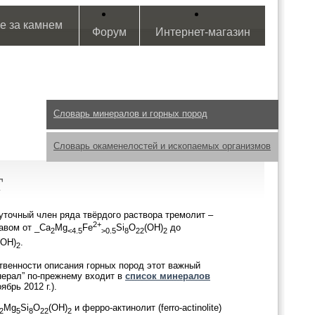
е за камнем
Форум
Интернет-магазин
Словарь минералов и горных пород
Словарь окаменелостей и ископаемых организмов
Т
очный член ряда твёрдого раствора тремолит –
2+
авом от _Ca
Mg
Fe
Si
O
(OH)
до
2
<4.5
>0.5
8
22
2
(OH)
.
2
твенности описания горных пород этот важный
ерал” по-прежнему входит в
список минералов
ябрь 2012 г.).
Mg
Si
O
(OH)
и ферро-актинолит (ferro-actinolite)
2
5
8
22
2