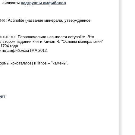
 силикаты
надгруппы амфиболов
.
ие:
Actinolite (название минерала, утверждённое
описан:
Первоначально назывался act
y
nolite. Это
о втором издании книги Kirwan R. “Основы минералогии”
 1794 года.
е по амфиболам IMA 2012.
ормы кристаллов) и lithos – "камень".
рит