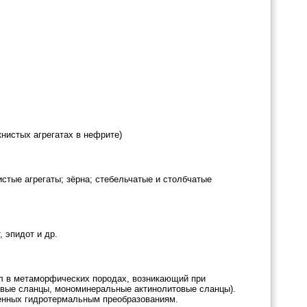
книстых агрегатах в нефрите)
стые агрегаты; зёрна; стебельчатые и столбчатые
, эпидот и др.
л в метаморфических породах, возникающий при
овые сланцы, мономинеральные актинолитовые сланцы).
женных гидротермальным преобразованиям.