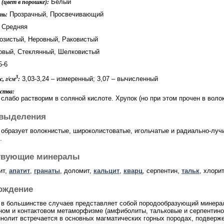
Белый
(цвет в порошке):
Прозрачный, Просвечивающий
ть:
Средняя
озистый, Неровный, Раковистый
вый, Стеклянный, Шелковистый
5-6
3
3,03-3,24 – измеренный; 3,07 – вычисленный
, г/см
:
ства:
 слабо растворим в соляной кислоте. Хрупок (но при этом прочен в воло
выделения
 образует волокнистые, широколистоватые, игольчатые и радиально-лучи
.
твующие минералы
ит,
апатит
,
гранаты
, доломит,
кальцит
,
кварц
, серпентин,
тальк
, хлорит
ождение
 в большинстве случаев представляет собой породообразующий минера
ном и контактовом метаморфизме (амфиболиты, тальковые и серпентин
инолит встречается в основных магматических горных породах, подвер