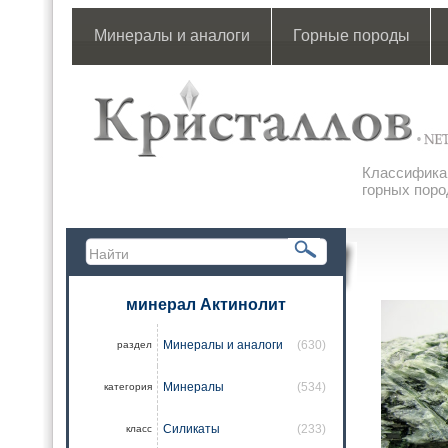
Минералы и аналоги
Горные породы
Классификац
горных поро
минерал Актинолит
Минералы и аналоги
(630)
раздел
Минералы
(534)
категория
Силикаты
(233)
класс