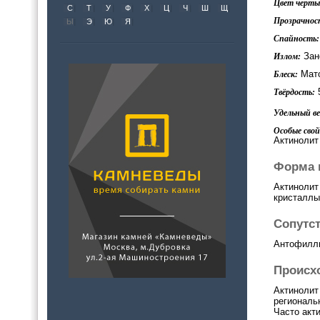
Цвет черты 
С
Т
У
Ф
Х
Ц
Ч
Ш
Щ
Прозрачнос
Ы
Э
Ю
Я
Спайность:
Зан
Излом:
Мато
Блеск:
Твёрдость:
Удельный вес
Особые свой
Актинолит
Форма 
Актинолит
кристаллы
Сопутс
Антофилл
Происх
Актинолит
региональ
Часто акт