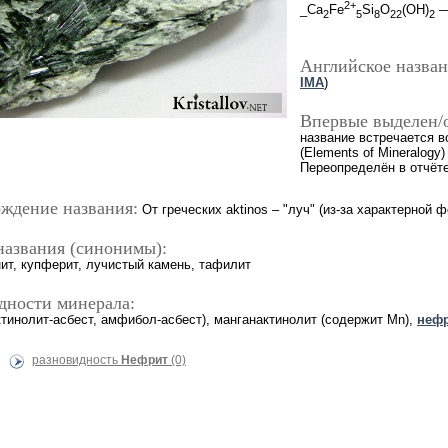
2+
_Ca
Fe
Si
O
(OH)
—
2
5
8
22
2
Английское назван
IMA
)
Впервые выделен/
название встречается в
(Elements of Mineralogy)
Переопределён в отчёт
ждение названия:
От греческих aktinos – "луч" (из-за характерной ф
названия (синонимы):
ит, купферит, лучистый камень, тафилит
дности минерала:
ктинолит-асбест, амфибол-асбест), манганактинолит (содержит Mn),
неф
разновидность
Нефрит
(0)