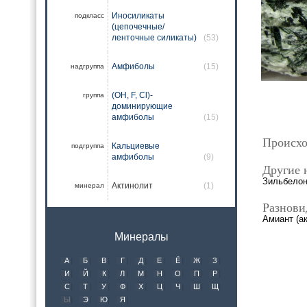
Иносиликаты
подкласс
(цепочечные/
ленточные силикаты)
(53)
Амфиболы
(15)
надгруппа
(OH, F, Cl)-
группа
доминирующие
амфиболы
(15)
Происхо
Кальциевые
подгруппа
амфиболы
(9)
Другие 
Зильбелон
Актинолит
(1)
минерал
Разнови
Амиант (а
Минералы
А
Б
В
Г
Д
Е
Ё
Ж
З
И
Й
К
Л
М
Н
О
П
Р
С
Т
У
Ф
Х
Ц
Ч
Ш
Щ
Ы
Э
Ю
Я