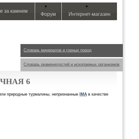
е за камнем
Форум
Интернет-магазин
Словарь минералов и горных пород
Словарь окаменелостей и ископаемых организмов
ЧНАЯ 6
или природные турмалины, непризнанные
IMA
в качестве