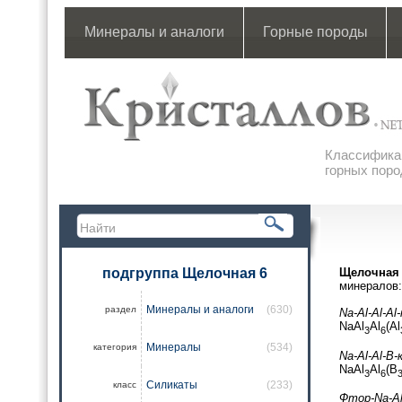
Минералы и аналоги
Горные породы
Классификац
горных поро
подгруппа Щелочная 6
Щелочная 
минералов:
Минералы и аналоги
(630)
раздел
Na-Al-Al-Al
NaAl
Al
(Al
3
6
Минералы
(534)
категория
Na-Al-Al-B
NaAl
Al
(B
3
6
Силикаты
(233)
класс
Фтор-Na-Al