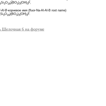
Si
O
)(BO
)
(OH)
F,
3
3
18
3
3
3
-Al-B-
корневое имя (fluor-Na-Al-Al-B root name)
Si
O
)(BO
)
(OH)
F.
3
3
18
3
3
3
ь Щелочная 6 на форуме