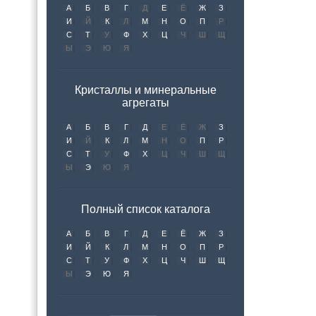
А
Б
В
Г
Д
Е
Ё
Ж
З
И
Й
К
Л
М
Н
О
П
Р
С
Т
У
Ф
Х
Ц
Ч
Ш
Щ
Ы
Э
Ю
Я
Кристаллы и минеральные
агрегаты
А
Б
В
Г
Д
Е
Ё
Ж
З
И
Й
К
Л
М
Н
О
П
Р
С
Т
У
Ф
Х
Ц
Ч
Ш
Щ
Ы
Э
Ю
Я
Полный список каталога
А
Б
В
Г
Д
Е
Ё
Ж
З
И
Й
К
Л
М
Н
О
П
Р
С
Т
У
Ф
Х
Ц
Ч
Ш
Щ
Ы
Э
Ю
Я