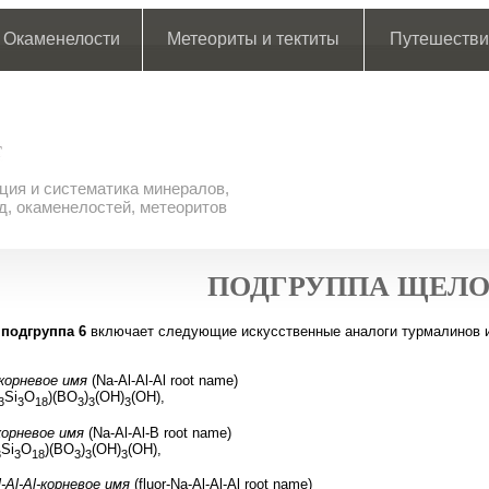
Окаменелости
Метеориты и тектиты
Путешестви
ия и систематика минералов,
д, окаменелостей, метеоритов
ПОДГРУППА ЩЕЛО
подгруппа 6
включает следующие искусственные аналоги турмалинов 
-корневое имя
(Na-Al-Al-Al root name)
Si
O
)(BO
)
(OH)
(OH),
3
3
18
3
3
3
-корневое имя
(Na-Al-Al-B root name)
Si
O
)(BO
)
(OH)
(OH),
3
3
18
3
3
3
-Al-Al-корневое имя
(fluor-Na-Al-Al-Al root name)