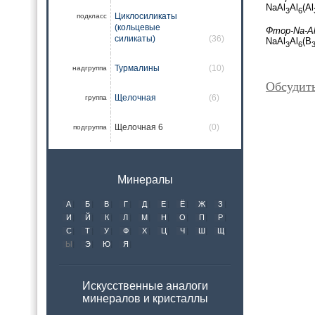
NaAl
Al
(Al
3
6
Циклосиликаты
подкласс
(кольцевые
Фтор-Na-Al
силикаты)
(36)
NaAl
Al
(B
3
6
Турмалины
(10)
надгруппа
Обсудит
Щелочная
(6)
группа
Щелочная 6
(0)
подгруппа
Минералы
А
Б
В
Г
Д
Е
Ё
Ж
З
И
Й
К
Л
М
Н
О
П
Р
С
Т
У
Ф
Х
Ц
Ч
Ш
Щ
Ы
Э
Ю
Я
Искусственные аналоги
минералов и кристаллы