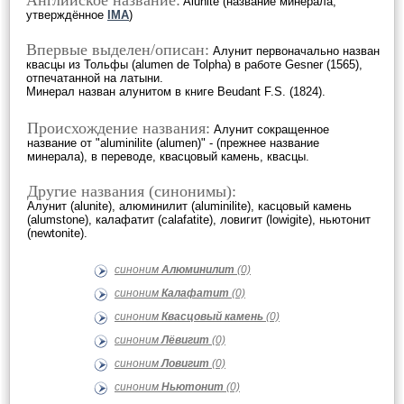
Английское название:
Alunite (название минерала,
утверждённое
IMA
)
Впервые выделен/описан:
Алунит первоначально назван
квасцы из Тольфы (alumen de Tolpha) в работе Gesner (1565),
отпечатанной на латыни.
Минерал назван алунитом в книге Beudant F.S. (1824).
Происхождение названия:
Алунит сокращенное
название от "aluminilite (alumen)" - (прежнее название
минерала), в переводе, квасцовый камень, квасцы.
Другие названия (синонимы):
Алунит (alunite), алюминилит (aluminilite), касцовый камень
(alumstone), калафатит (calafatite), ловигит (lowigite), ньютонит
(newtonite).
синоним
Алюминилит
(0)
синоним
Калафатит
(0)
синоним
Квасцовый камень
(0)
синоним
Лёвигит
(0)
синоним
Ловигит
(0)
синоним
Ньютонит
(0)