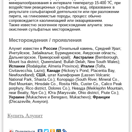
минералообразования в интервале температур 15-400 ?С, при
воздействии реакционных сульфатных вод, образованнх в
результате сольфатарной деятельности или при разложении
пирита, на глиноземистые породы, процесс обычно
сопровождается каолинизацией или окварцеванием.
Также известно экзогенное происхождение алунита: зоны
окисления сульфатных месторождения.
Месторождения / проявления
Алунит известен в
России
(Точильный камень, Средний Урал;
Ичетуйское, Забайкалье; Буриндинское, Амурская область;
Дальнегорское, Приморский край);
Австралии
(Bernborough,
Mount Isa district, Queensland; Bullah Delah, New South Wales);
Испании
(Rodalquilar, Almeria Province);
Италии
(Tolfa,
Civitavecchia, Lazio);
Канаде
(Hickory’s Pond, Placentia Bay,
Newfoundland);
США
, штат Калифорния (Lassen Volcanic
National Park, Shasta Co.); Колорадо (South River, Mineral Co.,
Red Mountain, Hinsdale Co., Rosita Hills, Custer Co., Calico Peak
porphyry, Rico district, Dolores Co.), Невада (Meiklejohn Mountain,
near Beatty, Nye Co.); Юта (Marysvale, Ohio district, Piute Co.);
Украине
(Mukacheve и Beregavo, Mukachevo);
Франции
(D'ecazeville, Aveyron).
Купить Алунит
Поделиться