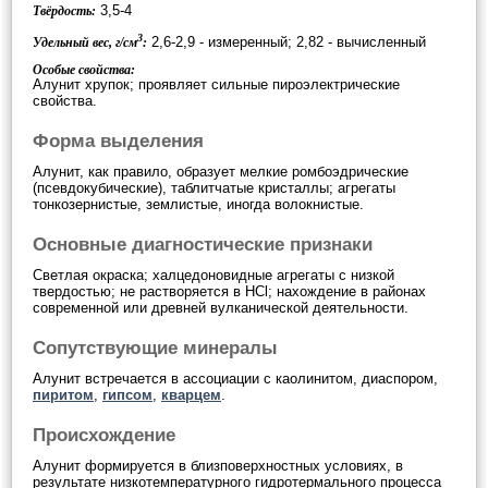
3,5-4
Твёрдость:
3
2,6-2,9 - измеренный; 2,82 - вычисленный
Удельный вес, г/см
:
Особые свойства:
Алунит хрупок; проявляет сильные пироэлектрические
свойства.
Форма выделения
Алунит, как правило, образует мелкие ромбоэдрические
(псевдокубические), таблитчатые кристаллы; агрегаты
тонкозернистые, землистые, иногда волокнистые.
Основные диагностические признаки
Светлая окраска; халцедоновидные агрегаты с низкой
твердостью; не растворяется в HCl; нахождение в районах
современной или древней вулканической деятельности.
Сопутствующие минералы
Алунит встречается в ассоциации с каолинитом, диаспором,
пиритом
,
гипсом
,
кварцем
.
Происхождение
Алунит формируется в близповерхностных условиях, в
результате низкотемпературного гидротермального процесса