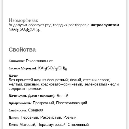
Изоморфизм:
Андалузит образует ряд твёрдых растворов c
натроалунитом
NaAl
(SO
)
(OH)
.
3
4
2
6
Свойства
Гексагональная
Сингония:
KAl
(SO
)
(OH)
Состав (формула):
3
4
2
6
Цвет:
Без примесей алунит бесцветный; белый, оттенки серого,
желтый, красный, красновато-коричневый, зеленоватый - если
содержит примеси.
Белый
Цвет черты (цвет в порошке):
Прозрачный, Просвечивающий
Прозрачность:
Средняя
Спайность:
Неровный, Раковистый, Ровный
Излом:
Матовый, Перламутровый, Стеклянный
Блеск: