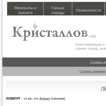
Минералы и
Горные
Окаменелости
аналоги
породы
Классификация и 
горных пород, ок
Словарь м
Словарь окаменел
Л
ЛОВИГИТ
– то же, что
Алунит
(синоним).