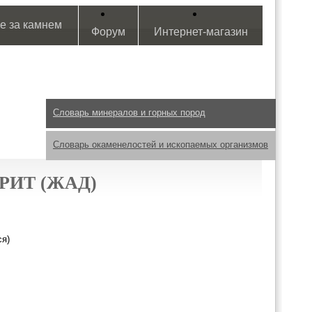
е за камнем
Форум
Интернет-магазин
Словарь минералов и горных пород
Словарь окаменелостей и ископаемых организмов
ИТ (ЖАД)
ся)