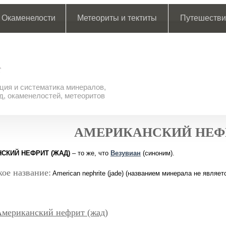
Окаменелости
Метеориты и тектиты
Путешестви
ия и систематика минералов,
д, окаменелостей, метеоритов
АМЕРИКАНСКИЙ НЕФР
СКИЙ НЕФРИТ (ЖАД)
– то же, что
Везувиан
(синоним).
ое название:
American nephrite (jade) (названием минерала не являет
Американский нефрит (жад)