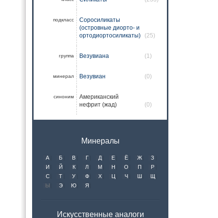
Соросиликаты
подкласс
(островные диорто- и
ортодиортосиликаты)
(25)
Везувиана
(1)
группа
Везувиан
(0)
минерал
Американский
синоним
нефрит (жад)
(0)
Минералы
А
Б
В
Г
Д
Е
Ё
Ж
З
И
Й
К
Л
М
Н
О
П
Р
С
Т
У
Ф
Х
Ц
Ч
Ш
Щ
Ы
Э
Ю
Я
Искусственные аналоги