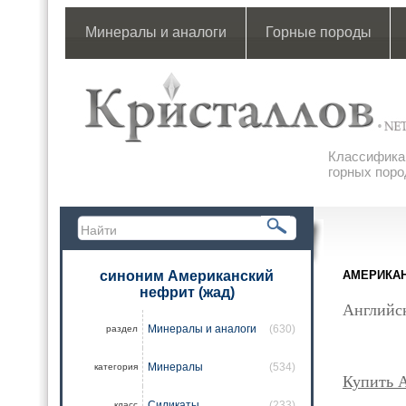
Минералы и аналоги
Горные породы
Классификац
горных поро
синоним Американский
АМЕРИКАН
нефрит (жад)
Английск
Минералы и аналоги
(630)
раздел
Минералы
(534)
категория
Купить 
Силикаты
(233)
класс