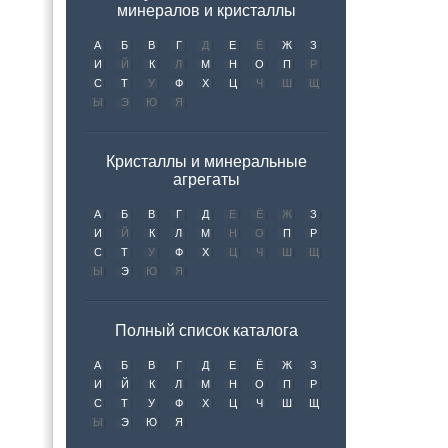
минералов и кристаллы
А
Б
В
Г
Д
Е
Ё
Ж
З
И
Й
К
Л
М
Н
О
П
Р
С
Т
У
Ф
Х
Ц
Ч
Ш
Щ
Ы
Э
Ю
Я
Кристаллы и минеральные
агрегаты
А
Б
В
Г
Д
Е
Ё
Ж
З
И
Й
К
Л
М
Н
О
П
Р
С
Т
У
Ф
Х
Ц
Ч
Ш
Щ
Ы
Э
Ю
Я
Полный список каталога
А
Б
В
Г
Д
Е
Ё
Ж
З
И
Й
К
Л
М
Н
О
П
Р
С
Т
У
Ф
Х
Ц
Ч
Ш
Щ
Ы
Э
Ю
Я