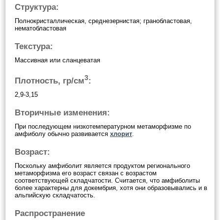
Структура:
Полнокристаллическая, среднезернистая; гранобластовая,
нематобластовая
Текстура:
Массивная или сланцеватая
3
Плотность, гр/см
:
2,9-3,15
Вторичные изменения:
При последующем низкотемпературном метаморфизме по
амфиболу обычно развивается
хлорит
.
Возраст:
Поскольку амфиболит является продуктом регионального
метаморфизма его возраст связан с возрастом
соответствующей складчатости. Считается, что амфиболиты
более характерны для докембрия, хотя они образовывались и в
альпийскую складчатость.
Распространение