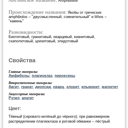
Английское название:
Amphibolite
Происхождение названия:
Якобы от греческих
amphibolos – "двусмысленный, сомнительный" и lithos –
"камень"
Разновидности:
Биотитовый, гранатовый, кварцевый, кианитовый,
скаполитовый, цоизитовый, эпидотовый
Свойства
Главные минералы:
Амфиболы
,
плагиоклаз
,
пироксены
Второстепенные минералы:
Авгит
,
гранат
,
диопсид
,
кварц
,
хлорит
,
ильменит
,
магнетит
Акцессорные минералы:
Рутил
,
апатит
Цвет:
Тёмный (серовато-зелёный до чёрного); при равномерном
–
распределении плагиоклаза и роговой обманки
пёстрый.