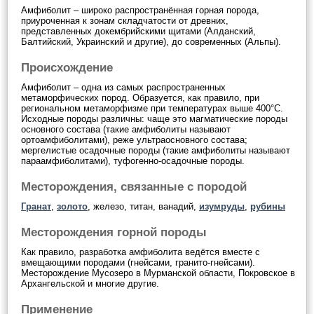
Амфиболит – широко распространённая горная порода,
приуроченная к зонам складчатости от древних,
представленных докембрийскими щитами (Aлданский,
Балтийский, Украинский и другие), до современных (Альпы).
Происхождение
Амфиболит – одна из самых распространенных
метаморфических пород. Образуется, как правило, при
региональном метаморфизме при температурах выше 400°С.
Исходные породы различны: чаще это магматические породы
основного состава (такие амфиболиты называют
ортоамфиболитами), реже ультраосновного состава;
мергелистые осадочные породы (такие амфиболиты называют
параамфиболитами), туфогенно-осадочные породы.
Месторождения, связанные с породой
Гранат
,
золото
, железо, титан, ванадий,
изумруды
,
рубины
Месторождения горной породы
Как правило, разработка амфиболита ведётся вместе с
вмещающими породами (гнейсами, гранито-гнейсами).
Месторождение Mусозеро в Mурманской области, Покровское в
Архангельской и многие другие.
Применение