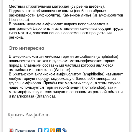
Местный строительный материал (сырьё на щебень).
Поделочные и облицовочные камни (особенно чёрные
разновидности амфиболита). Каменное литьё (из амфиболитов
Приазовья).
В раннем неолите амфиболит широко использовался в
центральной Европе для изготовления каменных орудий труда
типа мотыги, заложив основы современного процветания
региона.
Это интересно
В американском английском термин амфиболит (amphibolite)
понимается также как в русском: метаморфическая горная
порода, главными составными частями которой являются
амфиболы и плагиоклаз (Webster).
В британском английском амфиболитом (amphibolite) называют
любую горную породу, содержащую более 50% минералов
группы амфибола. Причём как магматическую, в этом случае
чаще используется термин горнблендит (hornblendite), так и
метаморфическую, состоящую в основном из роговой обманки
и плагиоклаза (Britannica).
Купить Амфиболит
Поделиться