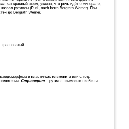
рал как красный шерл, указав, что речь идёт о минерале,
назвал рутилом (Rutil, nach herrn Bergrath Werner). При
тен до Bergrath Werner.
– красноватый.
псевдоморфоза в пластинках ильменита или слюд:
 положения.
Стрюверит
– рутил с примесью ниобия и