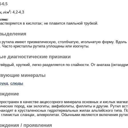
-6,5
3
4,2-4,3
, г/см
:
ства:
астворяется в кислотах; не плавится паяльной трубкой.
выделения
 рутила имеют призматическую, столбчатую, игольчатую форму. Вдоль 
. Часто кристаллы рутила уплощены или изогнуты.
ые диагностические признаки
твёрдый, хрупкий, легко разделяется по спайности. От анатаза (октаэдр
твующие минералы
рунд
,
слюды
ождение
пространен в качестве акцессорного минерала основных и кислых магма
ческих пород, как эклогиты, амфиболиты, филлиты и другие. Рутил встр
 находят в хрусталеносных гидротермальных жилах альпийского типа. П
 глинистых сланцах, алевролитах. Обычными являются включения рути
ождения / проявления