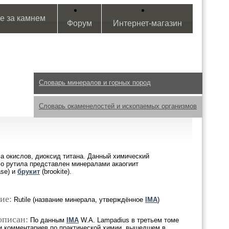
е за камнем
Форум
Интернет-магазин
Словарь минералов и горных пород
Словарь окаменелостей и ископаемых организмов
а окислов, диоксид титана. Данный химический
мо рутила представлен минералами акаогиит
ase) и
брукит
(brookite).
ие:
Rutile (название минерала, утверждённое
IMA
)
описан:
По данным
IMA
W.A. Lampadius в третьем томе
 и комментариев по практической химии, вышедшем в