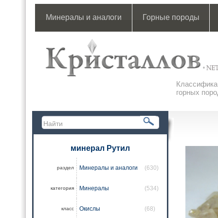
Минералы и аналоги
Горные породы
Классификац
горных поро
минерал Рутил
Минералы и аналоги
(630)
раздел
Минералы
(534)
категория
Окислы
(68)
класс