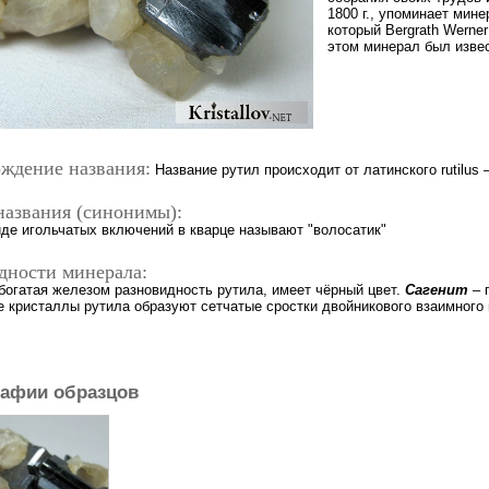
1800 г., упоминает мине
который Bergrath Werner 
этом минерал был извес
ждение названия:
Название рутил происходит от латинского rutilus 
названия (синонимы):
иде игольчатых включений в кварце называют "волосатик"
дности минерала:
 богатая железом разновидность рутила, имеет чёрный цвет.
Сагенит
– 
е кристаллы рутила образуют сетчатые сростки двойникового взаимного
афии образцов