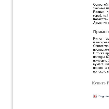
Основной 
"чёрные пе
Россия
. 
горы), на
Казахстан
Армения
(
Примен
Рутил – о
и легиров
Синтетиче
проницаем
В то же вр
порядка 6
примерно 
бумага) ил
пошло на 
волокон, 
Купить 
Подели