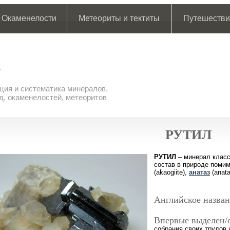
Окаменелости
Метеориты и тектиты
Путешестви
ия и систематика минералов,
д, окаменелостей, метеоритов
РУТИЛ
РУТИЛ
– минерал класс
состав в природе поми
(akaogiite),
анатаз
(anat
Английское назван
Впервые выделен/
собрания своих трудов