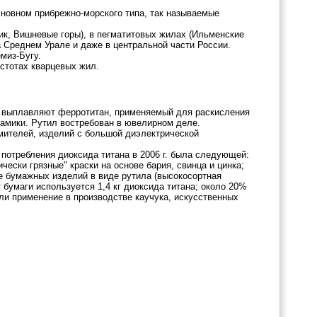
сновном прибрежно-морского типа, так называемые
к, Вишневые горы), в пегматитовых жилах (Ильменские
а Среднем Урале и даже в центральной части России.
миз-Бугу.
стотах кварцевых жил.
ла выплавляют ферротитан, применяемый для раскисления
рамики. Рутил востребован в ювелирном деле.
мителей, изделий с большой диэлектрической
ра потребления диоксида титана в 2006 г. была следующей:
ески грязные" краски на основе бария, свинца и цинка;
е бумажных изделий в виде рутила (высокосортная
т бумаги используется 1,4 кг диоксида титана; около 20%
ли применение в производстве каучука, искусственных