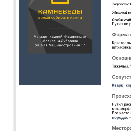
6
Твёрдость:
Удельный вес
Особые свой
Рутил не р
Форма 
Кристаллы
штриховка
Основн
Тяжелый, 
Сопутс
Кварц
,
ко
Происх
Рутил рас
метаморфи
Его часто
породах
–
Местор