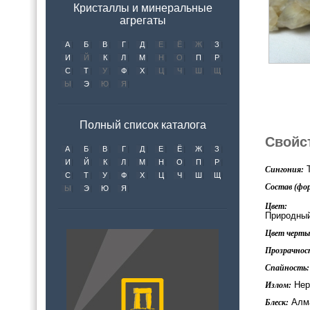
Кристаллы и минеральные
агрегаты
А
Б
В
Г
Д
Е
Ё
Ж
З
И
Й
К
Л
М
Н
О
П
Р
С
Т
У
Ф
Х
Ц
Ч
Ш
Щ
Ы
Э
Ю
Я
Полный список каталога
Свойс
А
Б
В
Г
Д
Е
Ё
Ж
З
И
Й
К
Л
М
Н
О
П
Р
Т
Сингония:
С
Т
У
Ф
Х
Ц
Ч
Ш
Щ
Состав (фор
Ы
Э
Ю
Я
Цвет:
Природный
Цвет черты 
Прозрачнос
Спайность:
Нер
Излом:
Алма
Блеск: