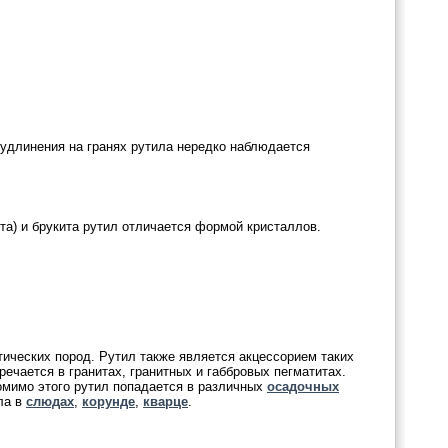
удлинения на гранях рутила нередко наблюдается
ита) и брукита рутил отличается формой кристаллов.
тических пород. Рутил также является акцессорием таких
ечается в гранитах, гранитных и габбровых пегматитах.
омимо этого рутил попадается в различных
осадочных
ла в
слюдах
,
корунде
,
кварце
.