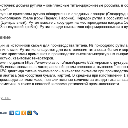
источник добычи рутила – комплексные титан-циркониевые россыпи, в о
ски".
Крупные кристаллы рутила обнаружены в слюдяных сланцах (Слюдорудни
 Приполярном Урале (горы Парнук, Неройка). Нередок рутил в россыпях н
(Центральный). Рутил вместе с корундом на месторождении наждака Се
Зангезурский хребет). Рутил в виде кристаллов сформировавшихся в пу
ение
дин из источников сырья для производства титана. Из природного рути
ания стали. Рутил используется для изготовления титановых белил и ке
ские кристаллы применяют в производстве высокотемпературных выпря
остью, квантовых генераторов.
емя по даным https://www.e-plastic.ru/main/sprav/s7/32 мировая структу
0% использовалось в лакокрасочной промышленности, вытесняя "экологич
13% диоксида титана применялось в качестве пигмента при производств
и анатаза (низкосортная бумага, картон). В среднем при изготовлении 1 
производство пластмасс; незначительные количества оксида титана наш
косметики, а также в пищевой и фармацевтической промышленности.
Рутил
ться