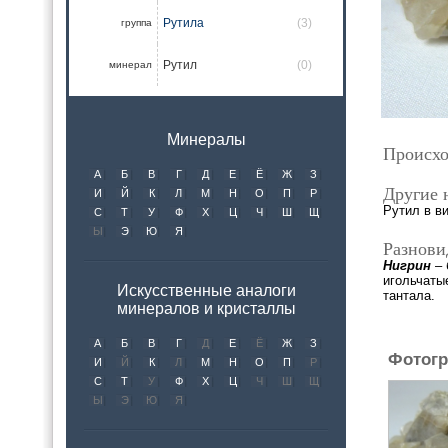
Рутила
(3)
группа
Рутил
(0)
минерал
Минералы
Происхо
А
Б
В
Г
Д
Е
Ё
Ж
З
Другие 
И
Й
К
Л
М
Н
О
П
Р
Рутил в в
С
Т
У
Ф
Х
Ц
Ч
Ш
Щ
Ы
Э
Ю
Я
Разнови
Нигрин
–
игольчаты
Искусственные аналоги
тантала.
минералов и кристаллы
А
Б
В
Г
Д
Е
Ё
Ж
З
Фотогр
И
Й
К
Л
М
Н
О
П
Р
С
Т
У
Ф
Х
Ц
Ч
Ш
Щ
Ы
Э
Ю
Я