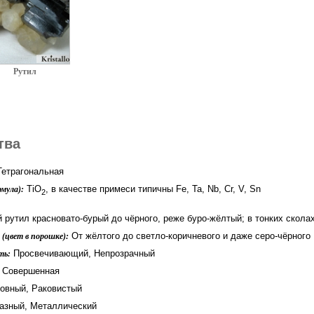
Рутил
тва
етрагональная
TiO
, в качестве примеси типичны Fe, Ta, Nb, Cr, V, Sn
мула):
2
 рутил красновато-бурый до чёрного, реже буро-жёлтый; в тонких скол
От жёлтого до светло-коричневого и даже серо-чёрного
(цвет в порошке):
Просвечивающий, Непрозрачный
ть:
Совершенная
овный, Раковистый
зный, Металлический