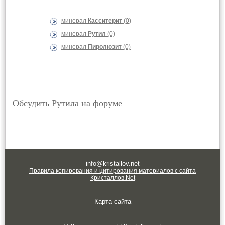
минерал
Касситерит
(0)
минерал
Рутил
(0)
минерал
Пиролюзит
(0)
Обсудить Рутила на форуме
info@kristallov.net
Правила копирования и цитирования материалов с сайта
Кристаллов.Net
Карта сайта