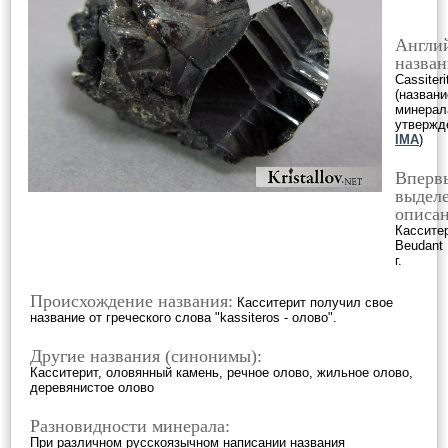
Англи
назван
Cassiteri
(названи
минерал
утвержд
IMA
)
Вперв
выделе
описан
Кассите
Beudant 
г.
Происхождение названия:
Касситерит получил свое
название от греческого слова "kassiteros - олово".
Другие названия (синонимы):
Касситерит, оловянный камень, речное олово, жильное олово,
деревянистое олово
Разновидности минерала:
При различном русскоязычном написании названия