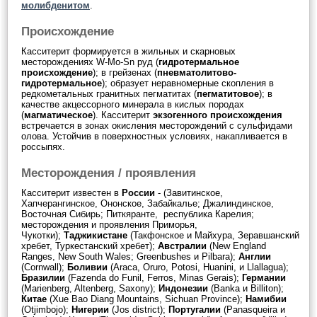
молибденитом
.
Происхождение
Касситерит формируется в жильных и скарновых
месторождениях W-Mo-Sn руд (
гидротермальное
происхождение
); в грейзенах (
пневматолитово-
гидротермальное
); образует неравномерные скопления в
редкометальных гранитных пегматитах (
пегматитовое
); в
качестве акцессорного минерала в кислых породах
(
магматическое
). Касситерит
экзогенного происхождения
встречается в зонах окисления месторождений с сульфидами
олова. Устойчив в поверхностных условиях, накапливается в
россыпях.
Месторождения / проявления
Касситерит известен в
России
- (Завитинское,
Хапчерангинское, Ононское, Забайкалье; Джалиндинское,
Восточная Сибирь; Питкяранте, республика Карелия;
месторождения и проявления Приморья,
Чукотки);
Таджикистане
(Такфонское и Майхура, Зеравшанский
хребет, Туркестанский хребет);
Австралии
(New England
Ranges, New South Wales; Greenbushes и Pilbara);
Англии
(Cornwall);
Боливии
(Araca, Oruro, Potosi, Huanini, и Llallagua);
Бразилии
(Fazenda do Funil, Ferros, Minas Gerais);
Германии
(Marienberg, Altenberg, Saxony);
Индонезии
(Banka и Billiton);
Китае
(Xue Bao Diang Mountains, Sichuan Province);
Намибии
(Otjimbojo);
Нигерии
(Jos district);
Португалии
(Panasqueira и