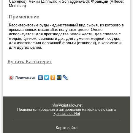
Cabreiros); Чехии (Zinnwald и Schlaggenwald);
Франции
(Villeder,
Morbihan).
Применение
Касситеритовые руды - единственный вид сырья, из которого в
промышленных масштабах получают олово. Олово
используется: для производства белой жести, для сплавов с
медью, цинком, свинцом и др., для лужения медной посуды,
для изготовления оловянной фольги (станиоля), в керамике и
для других целей.
Купить Касситерит
Поделиться
info@kristallov.net
Правила копирования и цитирования материалов с сайта
Кристаллов.Net
Карта сайта