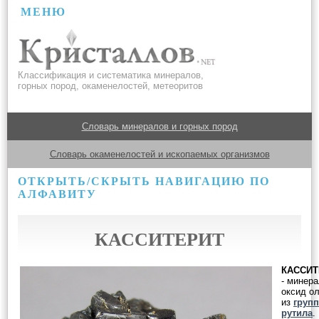
МЕНЮ
Классификация и систематика минералов,
горных пород, окаменелостей, метеоритов
Словарь минералов и горных пород
Словарь окаменелостей и ископаемых организмов
ОТКРЫТЬ/СКРЫТЬ НАВИГАЦИЮ ПО
АЛФАВИТУ
КАССИТЕРИТ
КАССИТ
- минера
оксид о
из
груп
рутила
.