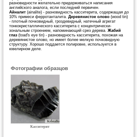
разновидности желательно придерживаться написания
английского аналога, если последний первичен.
Айналит
(ainalite) - разновидность касситерита, содержащая до
10% примеси ферротанталита.
Деревянистое олово
(wood tin)
- плотный почковидный, гроздевидный, натечный агрегат
тонкокристаллического касситерита с концентрически-
зональным строением, напоминающий срез дерева.
Жабий
глаз
(toad's eye tin) - разновидность касситерита, похожая на
деревянистое олово, но имеет более мелкую почковидную
структуру. Хорошо поддается полировке, используется в
ювелирном деле.
Фотографии образцов
Касситерит