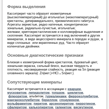
Форма выделения
Касситрерит часто образует изометричные
(высокотемпературный) до игольчатых (низкотемпературный)
кристаллы, дипирамидального, призматического габитуса.
Агрегаты зернистые, редко натечные, концентрически-
зональные, радиально-лучистые, игольчатые;
желваки; криптокристаллические и колломорфные выделения и
скопления. Касситерит встречается в вид включений в других
минералах, в виде акцессорного минерала в породах и рудах, в
виде сплошных или вкрапленных руд. Часто образует
коленчатые двойники.
Основные диагностические признаки
Близкая к изометричной форма кристаллов, буроватый цвет,
зональная окраска, сильный блеск, высокая твердость и
плотность, несовершенная спайность, реакция на Sn (реакция
оловянного зеркала): Zn(мет.)+HCl→Sn(мет.).
Сопутствующие минералы
Касситерит встречается в ассоциации с
кварцем
,
мусковитом
,
лепидолитом
,
топазом
,
шеелитом
,
флюоритом
, альбитом,
турмалинами
,
ферроколумбитом
,
манганоколумбитом
,
бериллом
,
сподуменом
,
вольфрамитом
,
пиритом
,
арсенопиритом
,
пирротином
,
сфалеритом
,
халькопиритом
,
галенитом
,
висмутином
,