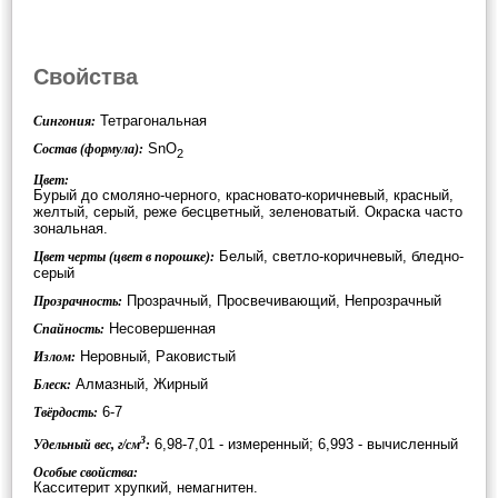
Свойства
Тетрагональная
Сингония:
SnO
Состав (формула):
2
Цвет:
Бурый до смоляно-черного, красновато-коричневый, красный,
желтый, серый, реже бесцветный, зеленоватый. Окраска часто
зональная.
Белый, светло-коричневый, бледно-
Цвет черты (цвет в порошке):
серый
Прозрачный, Просвечивающий, Непрозрачный
Прозрачность:
Несовершенная
Спайность:
Неровный, Раковистый
Излом:
Алмазный, Жирный
Блеск:
6-7
Твёрдость:
3
6,98-7,01 - измеренный; 6,993 - вычисленный
Удельный вес, г/см
:
Особые свойства:
Касситерит хрупкий, немагнитен.