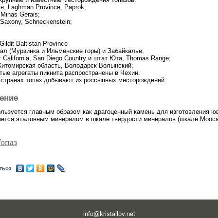
н, Laghman Province, Paprok;
Minas Gerais;
 Saxony, Schneckenstein;
ildit-Baltistan Province
рал (Мурзинка и Ильменские горы) и Забайкалье;
California, San Diego Country и штат Юта, Thomas Range;
Житомирская область, Володарск-Волынский;
тые агрегаты пикнита распространены в Чехии.
 странах топаз добывают из россыпных месторождений.
ение
ользуется главным образом как драгоценный камень для изготовления ю
яется эталонным минералом в шкале твёрдости минералов (шкале Мооса
опаз
ться
info@kristallov.net