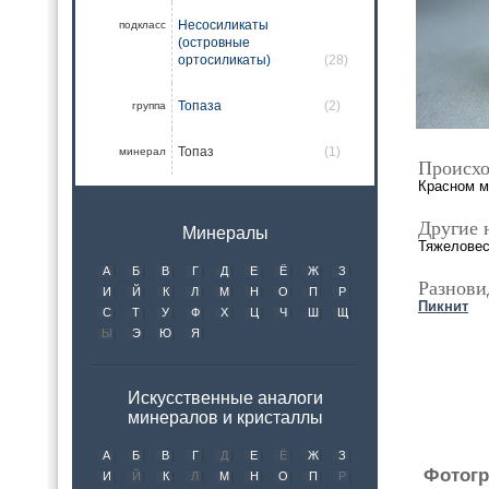
Несосиликаты
подкласс
(островные
ортосиликаты)
(28)
Топаза
(2)
группа
Топаз
(1)
минерал
Происхо
Красном мо
Другие 
Минералы
Тяжелове
А
Б
В
Г
Д
Е
Ё
Ж
З
Разнови
И
Й
К
Л
М
Н
О
П
Р
Пикнит
С
Т
У
Ф
Х
Ц
Ч
Ш
Щ
Ы
Э
Ю
Я
Искусственные аналоги
минералов и кристаллы
А
Б
В
Г
Д
Е
Ё
Ж
З
Фотогр
И
Й
К
Л
М
Н
О
П
Р