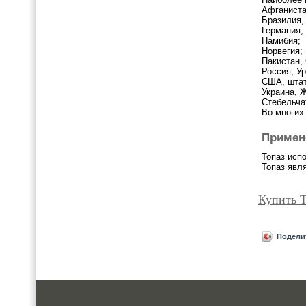
Афганиста
Бразилия, 
Германия,
Намибия;
Норвегия;
Пакистан, G
Россия, У
США, штат 
Украина, 
Стебельча
Во многих
Примен
Топаз исп
Топаз явл
Купить Т
Подели