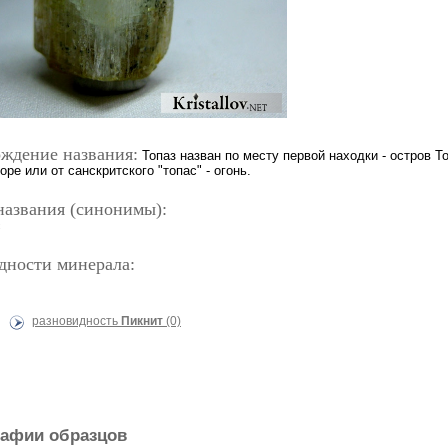
ждение названия:
Топаз назван по месту первой находки - остров То
ре или от санскритского "топас" - огонь.
названия (синонимы):
с
дности минерала:
разновидность
Пикнит
(0)
афии образцов