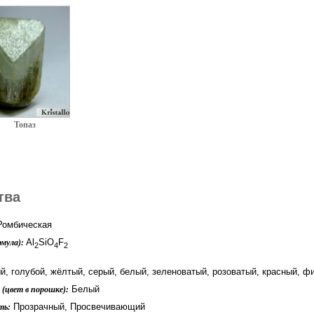
Топаз
тва
омбическая
Al
SiO
F
мула):
2
4
2
й, голубой, жёлтый, серый, белый, зеленоватый, розоватый, красный, 
Белый
(цвет в порошке):
Прозрачный, Просвечивающий
ть: