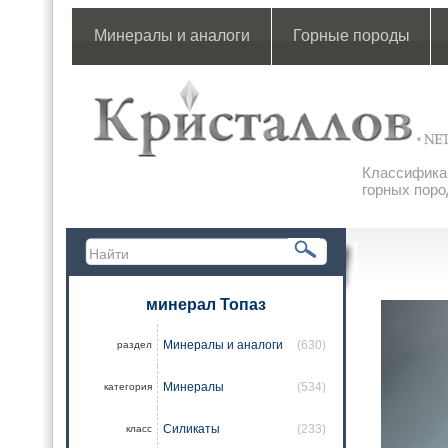
Минералы и аналоги
Горные породы
Классификац
горных поро
минерал Топаз
Минералы и аналоги
(630)
раздел
Минералы
(534)
категория
Силикаты
(233)
класс