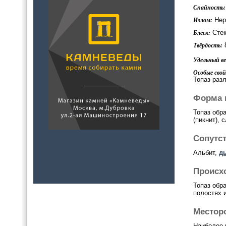
Спайность:
Нер
Излом:
Стек
Блеск:
Твёрдость:
Удельный вес
Особые свой
Топаз раз
Форма 
Топаз обр
(пикнит),
Сопутс
Альбит,
д
Происх
Топаз обр
полостях 
Местор
Наиболее 