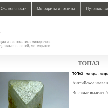
Окаменелости
Метеориты и тектиты
Путешестви
ия и систематика минералов,
д, окаменелостей, метеоритов
ТОПАЗ
ТОПАЗ
- минерал, остр
Английское назван
Впервые выделен/