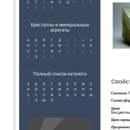
С
Т
У
Ф
Х
Ц
Ч
Ш
Щ
Ы
Э
Ю
Я
Кристаллы и минеральные
агрегаты
А
Б
В
Г
Д
Е
Ё
Ж
З
И
Й
К
Л
М
Н
О
П
Р
С
Т
У
Ф
Х
Ц
Ч
Ш
Щ
Ы
Э
Ю
Я
Полный список каталога
Свойс
А
Б
В
Г
Д
Е
Ё
Ж
З
И
Й
К
Л
М
Н
О
П
Р
Р
Сингония:
С
Т
У
Ф
Х
Ц
Ч
Ш
Щ
Состав (фор
Ы
Э
Ю
Я
Цвет:
Бесцветны
Цвет черты 
Прозрачнос