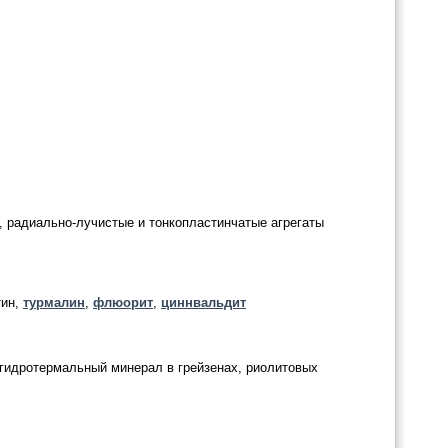
 радиально-лучистые и тонкопластинчатые агрегаты
тин,
турмалин
,
флюорит
,
циннвальдит
к гидротермальный минерал в грейзенах, риолитовых