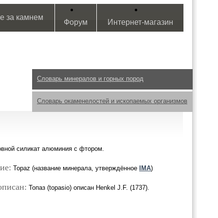
е за камнем
Форум
Интернет-магазин
Словарь минералов и горных пород
Словарь окаменелостей и ископаемых организмов
овной силикат алюминия с фтором.
ие:
Topaz (название минерала, утверждённое
IMA
)
описан:
Топаз (topasio) описан Henkel J.F. (1737).