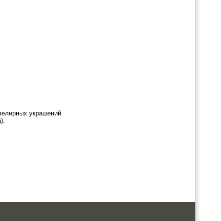
велирных украшений.
).