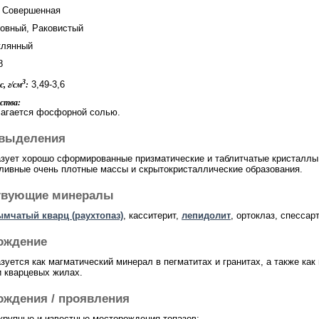
Совершенная
овный, Раковистый
лянный
8
3
3,49-3,6
, г/см
:
ства:
лагается фосфорной солью.
выделения
азует хорошо сформированные призматические и таблитчатые кристаллы,
 сливные очень плотные массы и скрытокристаллические образования.
твующие минералы
ымчатый кварц (раухтопаз)
, касситерит,
лепидолит
, ортоклаз, спессар
ождение
азуется как магматический минерал в пегматитах и гранитах, а также ка
и кварцевых жилах.
ождения / проявления
крупные и известные месторождения топазов: