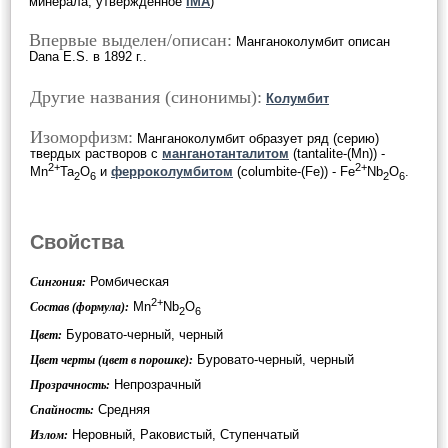
минерала, утверждённое
IMA
)
Впервые выделен/описан:
Манганоколумбит описан
Dana E.S. в 1892 г..
Другие названия (синонимы):
Колумбит
Изоморфизм:
Манганоколумбит образует ряд (серию)
твердых растворов с
манганотанталитом
(tantalite-(Mn)) -
2+
2+
Mn
Ta
O
и
ферроколумбитом
(columbite-(Fe)) - Fe
Nb
O
.
2
6
2
6
Свойства
Ромбическая
Сингония:
2+
Mn
Nb
O
Состав (формула):
2
6
Буровато-черный, черный
Цвет:
Буровато-черный, черный
Цвет черты (цвет в порошке):
Непрозрачный
Прозрачность:
Средняя
Спайность:
Неровный, Раковистый, Ступенчатый
Излом: