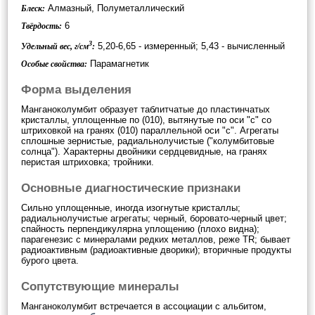
Алмазный, Полуметаллический
Блеск:
6
Твёрдость:
3
5,20-6,65 - измеренный; 5,43 - вычисленный
Удельный вес, г/см
:
Парамагнетик
Особые свойства:
Форма выделения
Манганоколумбит образует таблитчатые до пластинчатых
кристаллы, уплощенные по (010), вытянутые по оси "с" со
штриховкой на гранях (010) параллельной оси "с". Агрегаты
сплошные зернистые, радиальнолучистые ("колумбитовые
солнца"). Характерны двойники сердцевидные, на гранях
перистая штриховка; тройники.
Основные диагностические признаки
Сильно уплощенные, иногда изогнутые кристаллы;
радиальнолучистые агрегаты; черный, боровато-черный цвет;
спайность перпендикулярна уплощению (плохо видна);
парагенезис с минералами редких металлов, реже TR; бывает
радиоактивным (радиоактивные дворики); вторичные продукты
бурого цвета.
Сопутствующие минералы
Манганоколумбит встречается в ассоциации с альбитом,