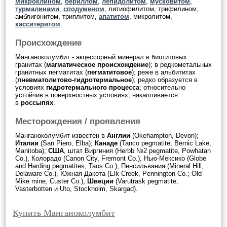
микроклином
,
бериллом
,
лепидолитом
,
мусковитом
,
турмалинами
,
сподуменом
, литиофилитом, трифилином,
амблигонитом, триплитом,
апатитом
, микролитом,
касситеритом
.
Происхождение
Манганоколумбит - акцессорный минерал в биотитовых
гранитах (
магматическое происхождение
); в редкометальных
гранитных пегматитах (
пегматитовое
); реже в альбититах
(
пневматолитово-гидротермальное
); редко образуется в
условиях
гидротермального процесса
; относительно
устойчив в поверхностных условиях, накапливается
в
россыпях
.
Месторождения / проявления
Манганоколумбит известен в
Англии
(Okehampton, Devon);
Италии
(San Piero, Elba);
Канаде
(Tanco pegmatite, Bernic Lake,
Manitoba);
США
, штат Виргиния (Herbb №2 pegmatite, Powhatan
Co.), Колорадо (Canon City, Fremont Co.), Нью-Мексико (Globe
and Harding pegmatites, Taos Co.), Пенсильвания (Mineral Hill,
Delaware Co.), Южная Дакота (Elk Creek, Pennington Co.; Old
Mike mine, Custer Co.);
Швеции
(Varutrask pegmatite,
Vasterbotten и Uto, Stockholm, Skargad).
Купить Манганоколумбит