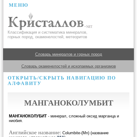
МЕНЮ
Классификация и систематика минералов,
горных пород, окаменелостей, метеоритов
Словарь минералов и горных пород
Словарь окаменелостей и ископаемых организмов
ОТКРЫТЬ/СКРЫТЬ НАВИГАЦИЮ ПО
АЛФАВИТУ
МАНГАНОКОЛУМБИТ
МАНГАНОКОЛУБИТ
- минерал, сложный оксид марганца и
ниобия.
Английское название:
Columbite-(Mn) (название