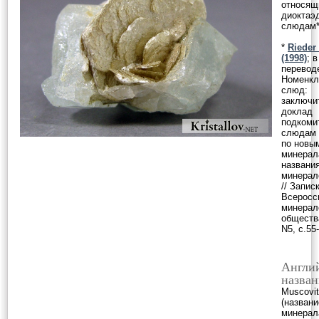
относящ
диоктаэ
слюдам*
*
Rieder 
(1998)
; 
переводе
Номенкл
слюд:
заключи
доклад
подкоми
слюдам 
по новы
минерал
названи
минерал
// Запис
Всеросс
минерал
общества
N5, с.55
Англи
назван
Muscovi
(названи
минерал