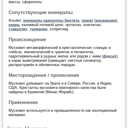
массы, сферолиты
Сопутствующие минералы
Альбит,
минералы надгруппы биотита
,
гранат
(
альмандин
),
кварц
, калиевый полевой шпат, ортоклаз, олигоклаз,
ставролит
,
турмалин
, хлоритоид
Происхождение
Мусковит метаморфический в кристаллических сланцах и
гнейсах, магматический в гранитах и пегматитах,
гидротермальный в рудных жилах или рядом с ними (
фуксит
),
в корах выветривания (замещает светлые силикаты),
распространён в обломочных породах.
Месторождения / проявления
Мусковит добывают на Урале и в Сибири, Россия, в Индии,
США. Кристаллы мусковита ювелирного качества были
найдены в Бразилии (Минас-Жерайс).
Применение
Мусковит используется в промышленности как изоляционный
материал.