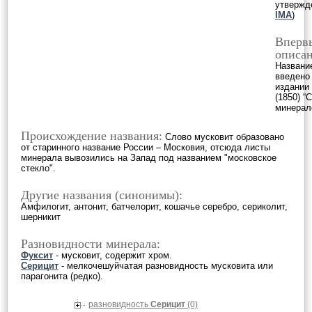
утвержд
IMA
)
Вперв
описан
Названи
введено
издании 
(1850) “
минерало
Происхождение названия:
Слово мусковит образовано
от старинного название России – Московия, отсюда листы
минерала вывозились на Запад под названием "московское
стекло".
Другие названия (синонимы):
Амфилогит, антонит, батчелорит, кошачье серебро, сериколит,
шерникит
Разновидности минерала:
Фуксит
- мусковит, содержит хром.
Серицит
- мелкочешуйчатая разновидность мусковита или
парагонита (редко).
разновидность
Серицит
(0)