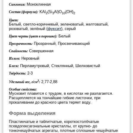
Моноклинная
Сингония:
KAl
(Si
Al)O
(OH)
Состав (формула):
2
3
10
2
Цвет:
Белый, светло-коричневый, зеленоватый, желтоватый,
розоватый, зелёный (
фуксит
), серый
Белый
Цвет черты (цвет в порошке):
Прозрачный, Просвечивающий
Прозрачность:
Совершенная
Спайность:
Неровный
Излом:
Перламутровый, Стеклянный, Шелковистый
Блеск:
2-3
Твёрдость:
3
2,77-2,88
Удельный вес, г/см
:
Особые свойства:
Мусковит плавится с трудом, в кислотах не разлагается.
Расщепляется на тончайшие гибкие листочки, при
прокаливании до красного цвета теряет воду.
Форма выделения
Пластинчатые и таблитчатые, короткостолбчатые
псевдогексагональные кристаллы, от крупно- до
тонкочешуйчатых агрегаты, плотные сплошные чешуйчатые