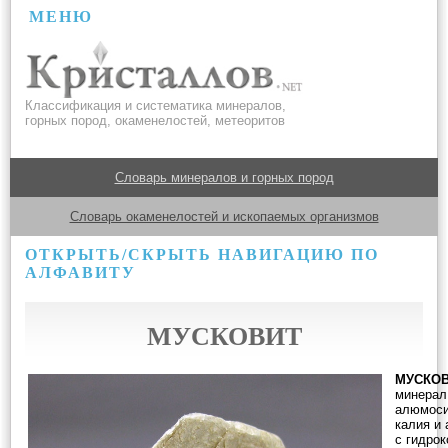
МЕНЮ
Классификация и систематика минералов,
горных пород, окаменелостей, метеоритов
Словарь минералов и горных пород
Словарь окаменелостей и ископаемых организмов
ОТКРЫТЬ/СКРЫТЬ НАВИГАЦИЮ ПО
АЛФАВИТУ
МУСКОВИТ
МУСКО
минерал
алюмоси
калия и
с гидро