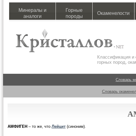
Минералы и
Горные
Окаменелости
аналоги
породы
Классификация и 
горных пород, ок
Словарь м
Словарь окаменел
А
АМФИГЕН
– то же, что
Лейцит
(синоним).