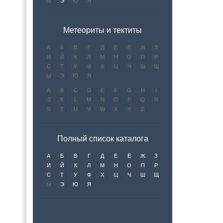
Ы
Э
Ю
Я
Метеориты и тектиты
А
Б
В
Г
Д
Е
Ё
Ж
З
И
Й
К
Л
М
Н
О
П
Р
С
Т
У
Ф
Х
Ц
Ч
Ш
Щ
Ы
Э
Ю
Я
A
B
C
D
E
F
G
H
I
J
K
L
M
N
O
P
Q
R
S
T
U
V
W
X
Y
Z
Полный список каталога
А
Б
В
Г
Д
Е
Ё
Ж
З
И
Й
К
Л
М
Н
О
П
Р
С
Т
У
Ф
Х
Ц
Ч
Ш
Щ
Ы
Э
Ю
Я