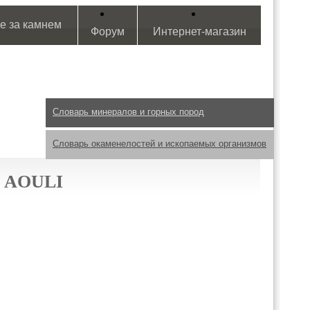
е за камнем
Форум
Интернет-магазин
Словарь минералов и горных пород
Словарь окаменелостей и ископаемых организмов
 AOULI