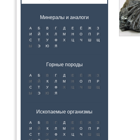
Минералы и аналоги
А
Б
В
Г
Д
Е
Ё
Ж
З
И
Й
К
Л
М
Н
О
П
Р
С
Т
У
Ф
Х
Ц
Ч
Ш
Щ
Ы
Э
Ю
Я
Горные породы
А
Б
В
Г
Д
Е
Ё
Ж
З
И
Й
К
Л
М
Н
О
П
Р
С
Т
У
Ф
Х
Ц
Ч
Ш
Щ
Ы
Э
Ю
Я
Ископаемые организмы
А
Б
В
Г
Д
Е
Ё
Ж
З
И
Й
К
Л
М
Н
О
П
Р
С
Т
У
Ф
Х
Ц
Ч
Ш
Щ