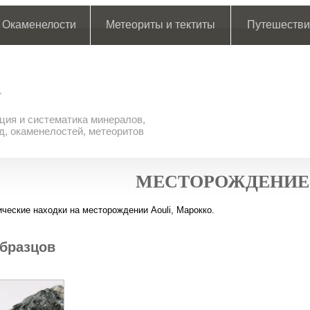
Окаменелости
Метеориты и тектиты
Путешестви
ия и систематика минералов,
д, окаменелостей, метеоритов
МЕСТОРОЖДЕНИЕ
ческие находки на месторождении Aouli, Марокко.
бразцов