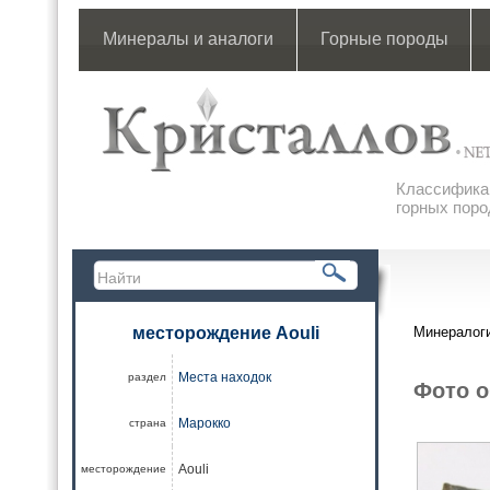
Минералы и аналоги
Горные породы
Классификац
горных поро
месторождение Aouli
Минералоги
Места находок
раздел
Фото о
Марокко
страна
Aouli
месторождение