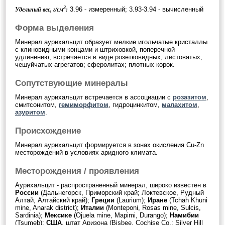
3
3.96 - измеренный; 3.93-3.94 - вычисленный
Удельный вес, г/см
:
Форма выделения
Минерал аурихальцит образует мелкие игольчатые кристаллы
с клиновидными концами и штриховкой, поперечной
удлинению; встречается в виде розетковидных, листоватых,
чешуйчатых агрегатов; сферолитах; плотных корок.
Сопутствующие минералы
Минерал аурихальцит встречается в ассоциации с
розазитом
,
смитсонитом,
гемиморфитом
, гидроцинкитом,
малахитом
,
азуритом
.
Происхождение
Минерал аурихальцит формируется в зонах окисления Cu-Zn
месторождений в условиях аридного климата.
Месторождения / проявления
Аурихальцит - распространенный минерал, широко известен в
России
(Дальнегорск, Приморский край; Локтевское, Рудный
Алтай, Алтайский край);
Греции
(Laurium);
Иране
(Tchah Khuni
mine, Anarak district);
Италии
(Monteponi, Rosas mine, Sulcis,
Sardinia);
Мексике
(Ojuela mine, Mapimi, Durango);
Намибии
(Tsumeb);
США
, штат Аризона (Bisbee, Cochise Co.; Silver Hill