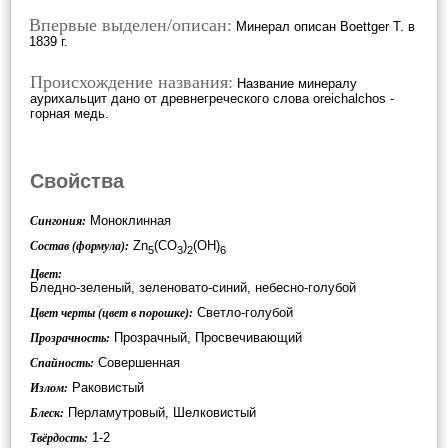
Впервые выделен/описан:
Минерал описан Boettger T. в
1839 г.
Происхождение названия:
Название минералу
аурихальцит дано от древнегреческого слова oreichalchos -
горная медь.
Свойства
Моноклинная
Сингония:
Zn
(CO
)
(OH)
Состав (формула):
5
3
2
6
Цвет:
Бледно-зеленый, зеленовато-синий, небесно-голубой
Светло-голубой
Цвет черты (цвет в порошке):
Прозрачный, Просвечивающий
Прозрачность:
Совершенная
Спайность:
Раковистый
Излом:
Перламутровый, Шелковистый
Блеск:
1-2
Твёрдость: