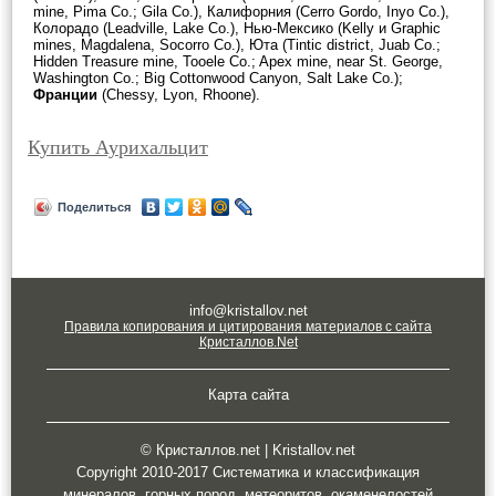
mine, Pima Co.; Gila Co.), Калифорния (Cerro Gordo, Inyo Co.),
Колорадо (Leadville, Lake Co.), Нью-Мексико (Kelly и Graphic
mines, Magdalena, Socorro Co.), Юта (Tintic district, Juab Co.;
Hidden Treasure mine, Tooele Co.; Apex mine, near St. George,
Washington Co.; Big Cottonwood Canyon, Salt Lake Co.);
Франции
(Chessy, Lyon, Rhoone).
Купить Аурихальцит
Поделиться
info@kristallov.net
Правила копирования и цитирования материалов с сайта
Кристаллов.Net
Карта сайта
© Кристаллов.net | Kristallov.net
Copyright 2010-2017 Систематика и классификация
минералов, горных пород, метеоритов, окаменелостей