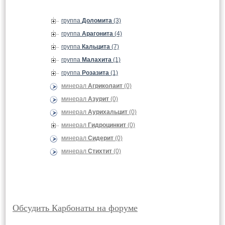
группа
Доломита
(3)
группа
Арагонита
(4)
группа
Кальцита
(7)
группа
Малахита
(1)
группа
Розазита
(1)
минерал
Агриколаит
(0)
минерал
Азурит
(0)
минерал
Аурихальцит
(0)
минерал
Гидроцинкит
(0)
минерал
Сидерит
(0)
минерал
Стихтит
(0)
Обсудить Карбонаты на форуме