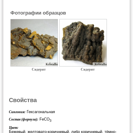
Фотографии образцов
Сидерит
Сидерит
Свойства
Гексагональная
Сингония:
FeCO
Состав (формула):
3
Цвет:
Бежевый, желтовато-коричневый, либо коричневый, тёмно-