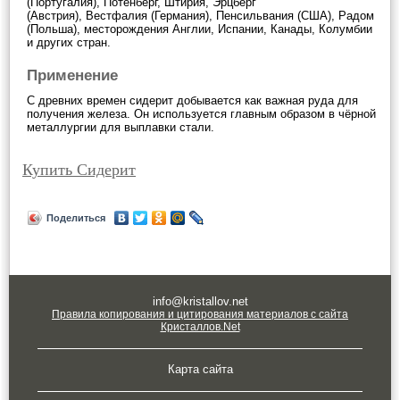
(Португалия), Потенберг, Штирия, Эрцберг
(Австрия), Вестфалия (Германия), Пенсильвания (США), Радом
(Польша), месторождения Англии, Испании, Канады, Колумбии
и других стран.
Применение
С древних времен сидерит добывается как важная руда для
получения железа. Он используется главным образом в чёрной
металлургии для выплавки стали.
Купить Сидерит
Поделиться
info@kristallov.net
Правила копирования и цитирования материалов с сайта
Кристаллов.Net
Карта сайта