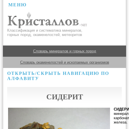
МЕНЮ
Классификация и систематика минералов,
горных пород, окаменелостей, метеоритов
Словарь минералов и горных пород
Словарь окаменелостей и ископаемых организмов
ОТКРЫТЬ/СКРЫТЬ НАВИГАЦИЮ ПО
АЛФАВИТУ
СИДЕРИТ
СИДЕР
минерал
карбона
железа.