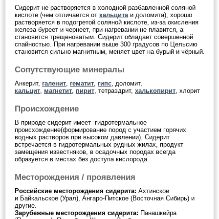
Сидерит не растворяется в холодной разбавленной соляной
кислоте (чем отличается от
кальцита
и доломита), хорошо
растворяется в подогретой соляной кислоте, из-за окисления
железа буреет и чернеет, при нагревании не плавится, а
становится трещеноватым. Сидерит обладает совершенной
спайностью. При нагревании выше 300 градусов по Цельсию
становится сильно магнитным, меняет цвет на бурый и чёрный.
Сопутствующие минералы
Анкерит,
галенит
,
гематит
,
гипс
, доломит,
кальцит
,
магнетит
,
пирит
, тетраэдрит,
халькопирит
, хлорит
Происхождение
В природе сидерит имеет гидротермальное
происхождение(формирование пород с участием горячих
водных растворов при высоком давлении). Сидерит
встречается в гидротермальных рудных жилах, продукт
замещения известняков, в осадочных породах всегда
образуется в местах без доступа кислорода.
Месторождения / проявления
Российские месторождения сидерита:
Ахтинское
и
Байкальское (Урал), Ангаро-Питское (Восточная Сибирь) и
другие.
Зарубежные месторождения сидерита:
Панашкейра