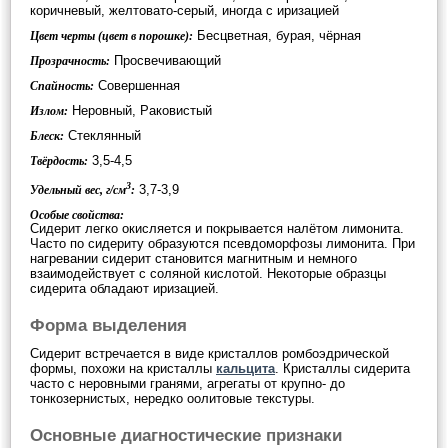
коричневый, желтовато-серый, иногда с иризацией
Бесцветная, бурая, чёрная
Цвет черты (цвет в порошке):
Просвечивающий
Прозрачность:
Совершенная
Спайность:
Неровный, Раковистый
Излом:
Стеклянный
Блеск:
3,5-4,5
Твёрдость:
3
3,7-3,9
Удельный вес, г/см
:
Особые свойства:
Сидерит легко окисляется и покрывается налётом лимонита.
Часто по сидериту образуются псевдоморфозы лимонита. При
нагревании сидерит становится магнитным и немного
взаимодействует с соляной кислотой. Некоторые образцы
сидерита обладают иризацией.
Форма выделения
Сидерит встречается в виде кристаллов ромбоэдрической
формы, похожи на кристаллы
кальцита
. Кристаллы сидерита
часто с неровными гранями, агрегаты от крупно- до
тонкозернистых, нередко оолитовые текстуры.
Основные диагностические признаки