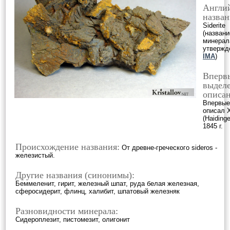
Англи
назван
Siderite
(названи
минерал
утвержд
IMA
)
Вперв
выделе
описан
Впервые
описал 
(Haidinge
1845 г.
Происхождение названия:
От древне-греческого sideros -
железистый.
Другие названия (синонимы):
Беммеленит, гирит, железный шпат, руда белая железная,
сферосидерит, флинц, халибит, шпатовый железняк
Разновидности минерала:
Сидероплезит, пистомезит, олигонит