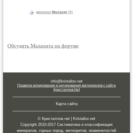
минерал
Малахит
(0)
Обсудить Малахита на форуме
info@kristallov.net
Правила копирования и цитирования материалов с сайта
Кристаллов.Net
Карта сайта
© Кристаллов.net | Kristallov.net
Copyright 2010-2017 Систематика и классификация
минералов, горных пород, метеоритов, окаменелостей