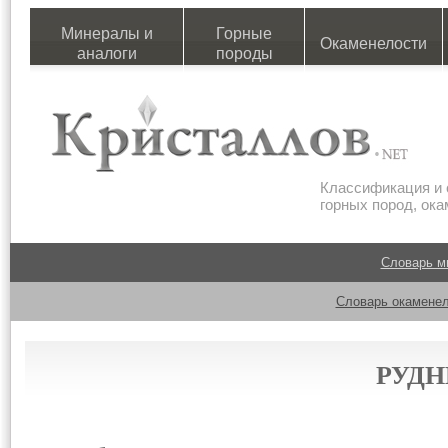
Минералы и
Горные
Окаменелости
аналоги
породы
Классификация и 
горных пород, ок
Словарь м
Словарь окаменел
РУДН