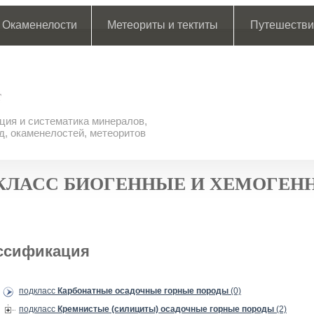
Окаменелости
Метеориты и тектиты
Путешестви
ия и систематика минералов,
д, окаменелостей, метеоритов
КЛАСС БИОГЕННЫЕ И ХЕМОГЕН
ссификация
подкласс
Карбонатные осадочные горные породы
(0)
подкласс
Кремнистые (силициты) осадочные горные породы
(2)