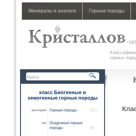
Минералы и аналоги
Горные породы
Классификац
горных поро
класс Биогенные и
хемогенные горные породы
Кла
Горные породы
(31)
категория
Осадочные горные
тип
породы
(6)