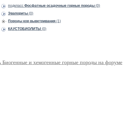
подкласс
Фосфатные осадочные горные породы
(0)
Эвапориты
(0)
Породы кор выветривания
(1)
КАУСТОБИОЛИТЫ
(0)
ь Биогенные и хемогенные горные породы на форуме