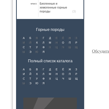
Биогенные и
класс
хемогенные горные
породы
(3)
Горные породы
А
Б
В
Г
Д
Е
Ё
Ж
З
И
Й
К
Л
М
Н
О
П
Р
С
Т
У
Ф
Х
Ц
Ч
Ш
Щ
Обсудит
Ы
Э
Ю
Я
Полный список каталога
А
Б
В
Г
Д
Е
Ё
Ж
З
И
Й
К
Л
М
Н
О
П
Р
С
Т
У
Ф
Х
Ц
Ч
Ш
Щ
Ы
Э
Ю
Я