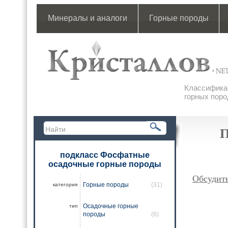
Минералы и аналоги
Горные породы
Классификац
горных поро
подкласс Фосфатные
осадочные горные породы
Обсудит
Горные породы
(31)
категория
Осадочные горные
тип
породы
(6)