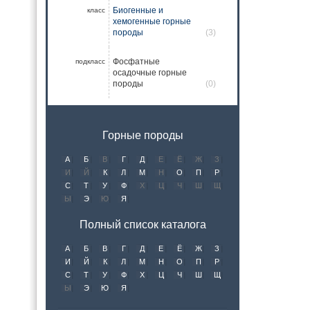
Биогенные и
класс
хемогенные горные
породы
(3)
Фосфатные
подкласс
осадочные горные
породы
(0)
Горные породы
А
Б
В
Г
Д
Е
Ё
Ж
З
И
Й
К
Л
М
Н
О
П
Р
С
Т
У
Ф
Х
Ц
Ч
Ш
Щ
Ы
Э
Ю
Я
Полный список каталога
А
Б
В
Г
Д
Е
Ё
Ж
З
И
Й
К
Л
М
Н
О
П
Р
С
Т
У
Ф
Х
Ц
Ч
Ш
Щ
Ы
Э
Ю
Я