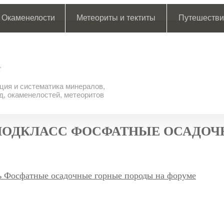
Окаменелости
Метеориты и тектиты
Путешестви
ия и систематика минералов,
д, окаменелостей, метеоритов
ПОДКЛАСС ФОСФАТНЫЕ ОСАДОЧ
ь Фосфатные осадочные горные породы на форуме