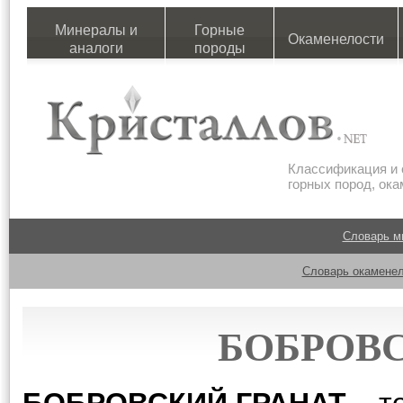
Минералы и
Горные
Окаменелости
аналоги
породы
Классификация и 
горных пород, ок
Словарь м
Словарь окаменел
БОБРОВС