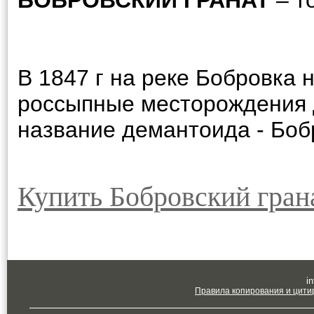
БОБРОВСКИЙ ГРАНАТ
– т
В 1847 г на реке Бобровка
россыпные месторождения 
название демантоида - Бобр
Купить Бобровский гран
in
Правила копирования и цити